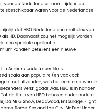
er voor de Nederlandse markt tijdens de
itelsbeschikbaar waren voor de Nederlandse
hijnlijk dat HBO Nederland een multiplex van
SD als HD. Daarnaast zou het mogelijk worden
ia een speciale applicatie.
emium kanalen betekent een nieuwe
t in Amerika onder meer films,
reed scala aan populaire (en vaak ook
2 begon met uitzenden, was het eerste netwerk in
siezenders verkrijgbaar was. HBO is in handen
ot de titels van HBO behoren onder andere:
le, Da Ali G Show, Deadwood, Entourage, Flight
ams, Rome, Sex and the City, Six Feet Under,