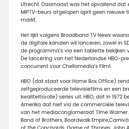
Utrecht. Daarnaast was het opvallend dat 
MIPTV-beurs afgelopen april geen nieuwe t
markt.
Het lijkt volgens Broadband TV News waarsc
de digitale kanalen wil lanceren, zowel in 
de programma’s via een tablette bekijken v
De lancering van het Nederlandse HBO-pr
concurrent voor Chellomedia’s Film1.
HBO (dat staat voor Home Box Office) zend
zelfgeproduceerde televisiefilms en een b
kwaliteitsvolle) series uit. HBO, dat in 197
Amerika dat niet via de commerciële televi
van het mediaconglomeraat Time Warner. T
Band of Brothers, Boardwalk Empire,Carnivà
of the Conchords, Game of Thrones, John Ad