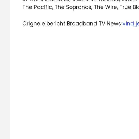
The Pacific, The Sopranos, The Wire, True B
Orignele bericht Broadband TV News
vind j
Featured
HBO
kabel
ziggo