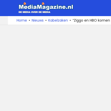
MediaMa
De
Ga
Home
Nieuws
Kabelzaken
“Ziggo en HBO komen 
media
naar
over
de
de
inhoud
media