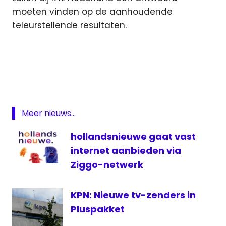
moeten vinden op de aanhoudende
teleurstellende resultaten.
jaarcijfers
omzet
RTL
4
RTL
Meer nieuws...
Group
hollandsnieuwe gaat vast
rtl
nederland
internet aanbieden via
televisie
Ziggo-netwerk
televisiezenders
KPN: Nieuwe tv-zenders in
Videoland
Pluspakket