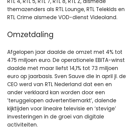
RTL 4, RTL 5, RTL 7, RTL 8, RTL Z,
alsmede
themazenders als RTL Lounge, RTL Telekids en
RTL Crime alsmede VOD-dienst Videoland.
Omzetdaling
Afgelopen jaar daalde de omzet met 4% tot
475 miljoen euro. De operationele EBITA-winst
daalde met maar liefst 14,1% tot 73 miljoen
euro op jaarbasis. Sven Sauve die in april jl. de
CEO werd van RTL Nederland dat een en
ander verklaard kan worden door een
’teruggelopen advertentiemarkt’, dalende
kijktijden voor lineaire televisie en ‘stevige’
investeringen in de groei van digitale
activiteiten.