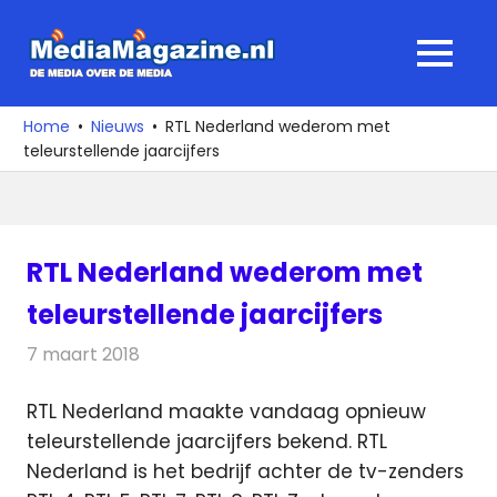
Ga
naar
MediaMagaz
MENU
de
De
inhoud
media
Home
Nieuws
RTL Nederland wederom met
over
teleurstellende jaarcijfers
de
media
RTL Nederland wederom met
teleurstellende jaarcijfers
7 maart 2018
Redactie
Nieuws
,
Televisienieuws
RTL Nederland maakte vandaag opnieuw
teleurstellende jaarcijfers bekend. RTL
Nederland is het bedrijf achter de tv-zenders