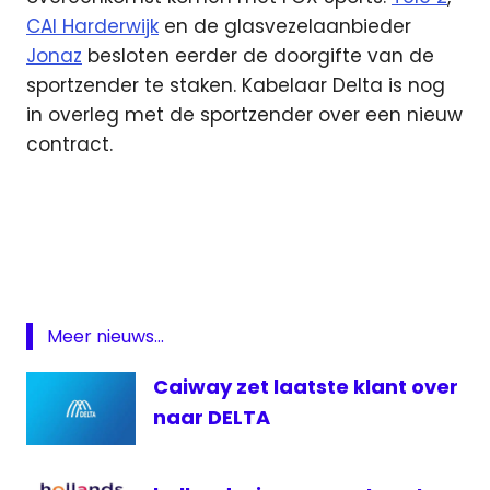
CAI Harderwijk
en de glasvezelaanbieder
Jonaz
besloten eerder de doorgifte van de
sportzender te staken. Kabelaar Delta is nog
in overleg met de sportzender over een nieuw
contract.
CaiWay
ezine
Fox
Sports
overeenkomst
Meer nieuws...
Pijnacker
Caiway zet laatste klant over
SKP
naar DELTA
televisie