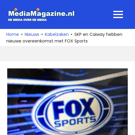
Ga
naar
MediaMagaz
MENU
de
De
inhoud
media
Home
Nieuws
Kabelzaken
SKP en Caiway hebben
over
nieuwe overeenkomst met FOX Sports
de
media