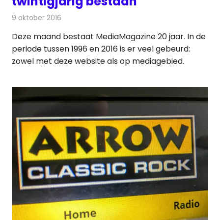
twintigjarig bestaan
9 oktober 2016
Redactie
Nieuws
Deze maand bestaat MediaMagazine 20 jaar. In de
periode tussen 1996 en 2016 is er veel gebeurd:
zowel met deze website als op mediagebied.