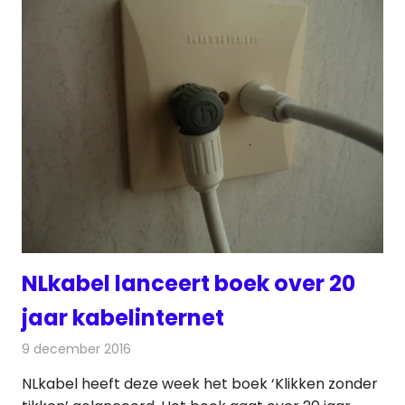
NLkabel lanceert boek over 20
jaar kabelinternet
9 december 2016
Redactie
Internet
,
Kabelzaken
,
Nieuws
NLkabel heeft deze week het boek ‘Klikken zonder