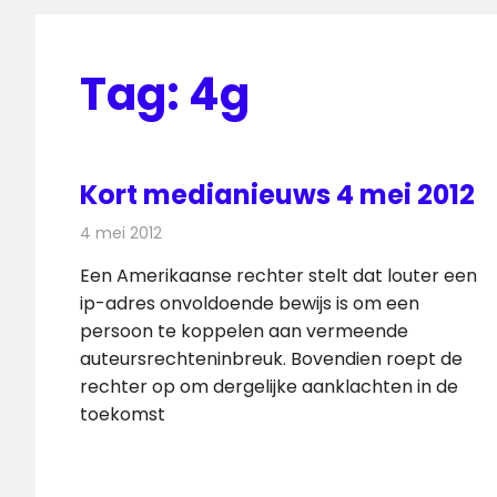
Tag:
4g
Kort medianieuws 4 mei 2012
4 mei 2012
Redactie
Andere media over de media
Een Amerikaanse rechter stelt dat louter een
ip-adres onvoldoende bewijs is om een
persoon te koppelen aan vermeende
auteursrechteninbreuk. Bovendien roept de
rechter op om dergelijke aanklachten in de
toekomst