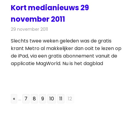
Kort medianieuws 29
november 2011
29 november 2011
Redactie
Andere media over de media
Slechts twee weken geleden was de gratis
krant Metro al makkelijker dan ooit te lezen op
de iPad, via een gratis abonnement vanuit de
applicatie MagWorld. Nu is het dagblad
«
...
7
8
9
10
11
12