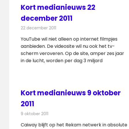
Kort medianieuws 22
december 2011
22 december 2011
Redactie
Andere media over de media
YouTube wil niet alleen op internet filmpjes
aanbieden. De videosite wil nu ook het tv-
scherm veroveren. Op de site, amper zes jaar
in de lucht, worden per dag 3 miljard
Kort medianieuws 9 oktober
2011
9 oktober 2011
Redactie
Andere media over de media
Caiway blijft op het Rekam netwerk in absolute