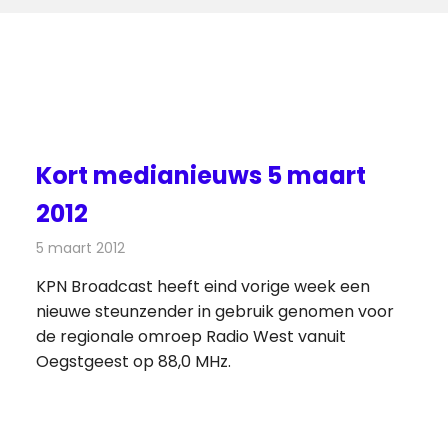
Kort medianieuws 5 maart
2012
5 maart 2012
Redactie
Andere media over de media
KPN Broadcast heeft eind vorige week een
nieuwe steunzender in gebruik genomen voor
de regionale omroep Radio West vanuit
Oegstgeest op 88,0 MHz.