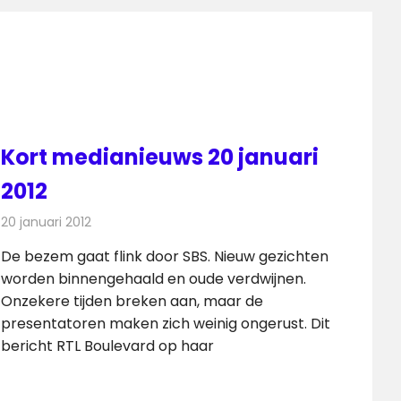
Kort medianieuws 20 januari
2012
20 januari 2012
Redactie
Andere media over de media
De bezem gaat flink door SBS. Nieuw gezichten
worden binnengehaald en oude verdwijnen.
Onzekere tijden breken aan, maar de
presentatoren maken zich weinig ongerust. Dit
bericht RTL Boulevard op haar