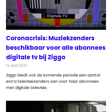
Coronacrisis: Muziekzenders
beschikbaar voor alle abonnees
digitale tv bij Ziggo
14 april 2020
Redactie
Televisienieuws
Ziggo biedt ook de komende periode een aantal
extra televisiezenders aan voor haar abonnees
met digitale televisie.