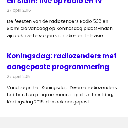
en Slam! live op radio en tv
27 april 2016
Redactie
Nieuws
,
Radionieuws
,
Televisienieuws
De feesten van de radiozenders Radio 538 en
Slam! die vandaag op Koningsdag plaatsvinden
zijn ook live te volgen via radio- en televisie.
Koningsdag: radiozenders met
aangepaste programmering
27 april 2015
Redactie
Radionieuws
Vandaag is het Koningsdag. Diverse radiozenders
hebben hun programmering op deze feestdag,
Koningsdag 2015, dan ook aangepast.