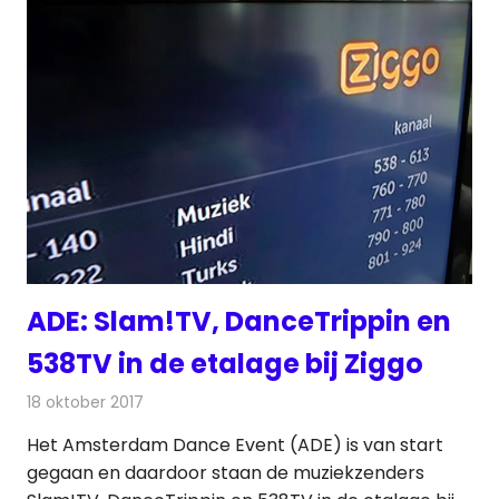
ADE: Slam!TV, DanceTrippin en
538TV in de etalage bij Ziggo
18 oktober 2017
Redactie
Nieuws
,
Televisienieuws
Het Amsterdam Dance Event (ADE) is van start
gegaan en daardoor staan de muziekzenders