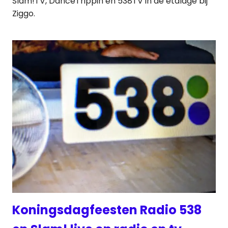
Slam!TV, DanceTrippin en 538TV in de etalage bij
Ziggo.
Koningsdagfeesten Radio 538