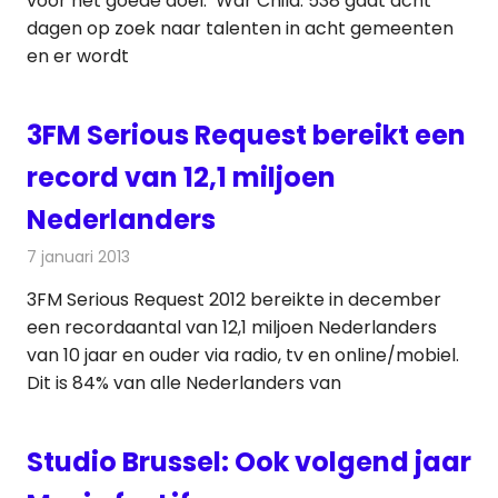
voor het goede doel: War Child. 538 gaat acht
dagen op zoek naar talenten in acht gemeenten
en er wordt
3FM Serious Request bereikt een
record van 12,1 miljoen
Nederlanders
7 januari 2013
Redactie
Radionieuws
3FM Serious Request 2012 bereikte in december
een recordaantal van 12,1 miljoen Nederlanders
van 10 jaar en ouder via radio, tv en online/mobiel.
Dit is 84% van alle Nederlanders van
Studio Brussel: Ook volgend jaar