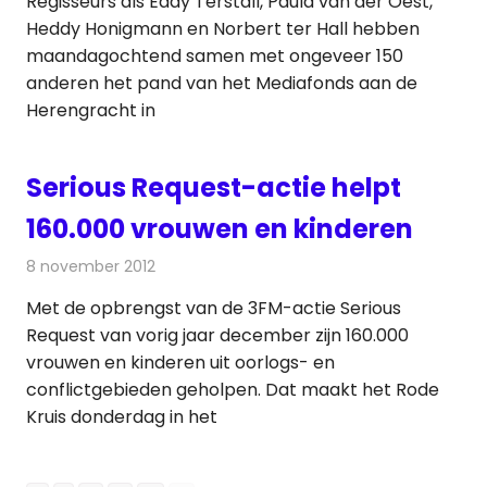
Regisseurs als Eddy Terstall, Paula van der Oest,
Heddy Honigmann en Norbert ter Hall hebben
maandagochtend samen met ongeveer 150
anderen het pand van het Mediafonds aan de
Herengracht in
Serious Request-actie helpt
160.000 vrouwen en kinderen
8 november 2012
Redactie
Radionieuws
Met de opbrengst van de 3FM-actie Serious
Request van vorig jaar december zijn 160.000
vrouwen en kinderen uit oorlogs- en
conflictgebieden geholpen. Dat maakt het Rode
Kruis donderdag in het