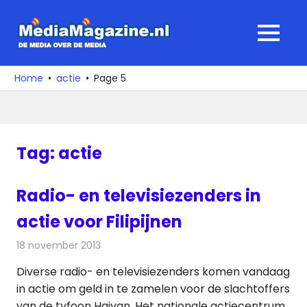
Ga
naar
MediaMagaz
MENU
de
De
inhoud
media
Home
actie
Page 5
over
de
media
Tag:
actie
Radio- en televisiezenders in
actie voor Filipijnen
18 november 2013
Redactie
Radionieuws
Diverse radio- en televisiezenders komen vandaag
in actie om geld in te zamelen voor de slachtoffers
van de tyfoon Haiyan. Het nationale actiecentrum