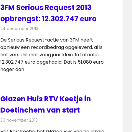
3FM Serious Request 2013
opbrengst: 12.302.747 euro
24 december 2013
Redactie
Radionieuws
De Serious Request-actie van 3FM heeft
opnieuw een recordbedrag opgeleverd, al is
het verschil met vorig jaar klein. In totaal is
12.302.747 euro opgehaald. Dat is 51.080 euro
hoger dan
Glazen Huis RTV Keetje in
Doetinchem van start
30 november 2013
Redactie
Radionieuws
Het RTV Keetje, het Glazen Huis van de lokale