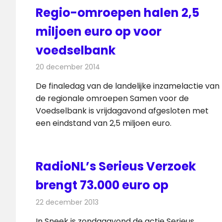
Regio-omroepen halen 2,5
miljoen euro op voor
voedselbank
20 december 2014
Redactie
Televisienieuws
De finaledag van de landelijke inzamelactie van
de regionale omroepen Samen voor de
Voedselbank is vrijdagavond afgesloten met
een eindstand van 2,5 miljoen euro.
RadioNL’s Serieus Verzoek
brengt 73.000 euro op
22 december 2013
Redactie
Radionieuws
In Sneek is zondagavond de actie Serieus