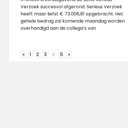
Verzoek succesvol afgerond. Serieus Verzoek
heeft maar liefst € 73.006,81 opgebracht. Het
gehele bedrag zal komende maandag worden
overhandigd aan de collega’s van
«
1
2
3
4
5
»