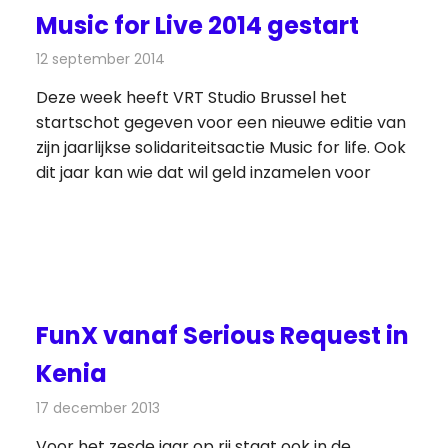
Music for Live 2014 gestart
12 september 2014
Redactie
Radionieuws
Deze week heeft VRT Studio Brussel het
startschot gegeven voor een nieuwe editie van
zijn jaarlijkse solidariteitsactie Music for life. Ook
dit jaar kan wie dat wil geld inzamelen voor
FunX vanaf Serious Request in
Kenia
17 december 2013
Redactie
Radionieuws
Voor het zesde jaar op rij staat ook in de