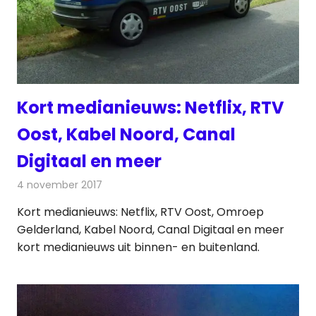
Kort medianieuws: Netflix, RTV
Oost, Kabel Noord, Canal
Digitaal en meer
4 november 2017
Redactie
Andere media over de media
,
Nieuws
Kort medianieuws: Netflix, RTV Oost, Omroep
Gelderland, Kabel Noord, Canal Digitaal en meer
kort medianieuws uit binnen- en buitenland.