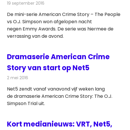
19 september 2016
Redactie
Nieuws
,
Televisienieuws
De mini-serie American Crime Story – The People
vs O.J. Simpson won afgelopen nacht
negen Emmy Awards. De serie was hiermee de
verrassing van de avond.
Dramaserie American Crime
Story van start op Net5
2 mei 2016
Redactie
Nieuws
,
Televisienieuws
Net5 zendt vanaf vanavond vijf weken lang
de dramaserie American Crime Story: The O.J.
Simpson Trial uit.
Kort medianieuws: VRT, Net5,