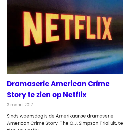
Dramaserie American Crime
Story te zien op Netflix
3 maart 2017
Redactie
Nieuws
,
Televisienieuws
Sinds woensdag is de Amerikaanse dramaserie
American Crime Story: The O.J. Simpson Trial uit, te