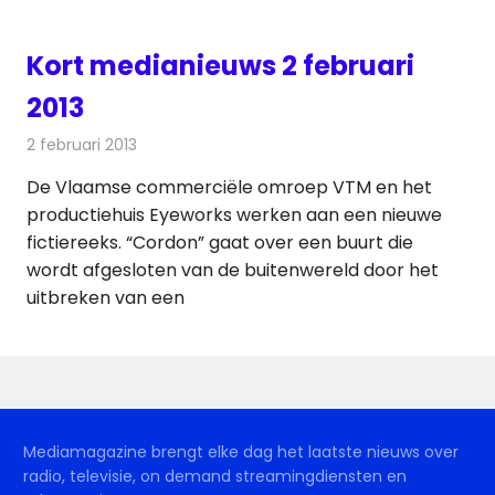
Kort medianieuws 2 februari
2013
2 februari 2013
Redactie
Andere media over de media
De Vlaamse commerciële omroep VTM en het
productiehuis Eyeworks werken aan een nieuwe
fictiereeks. “Cordon” gaat over een buurt die
wordt afgesloten van de buitenwereld door het
uitbreken van een
Mediamagazine brengt elke dag het laatste nieuws over
radio, televisie, on demand streamingdiensten en