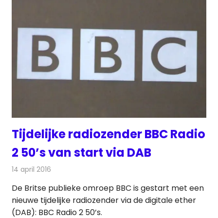
Tijdelijke radiozender BBC Radio
2 50’s van start via DAB
14 april 2016
Redactie
Nieuws
,
Radionieuws
De Britse publieke omroep BBC is gestart met een
nieuwe tijdelijke radiozender via de digitale ether
(DAB): BBC Radio 2 50’s.