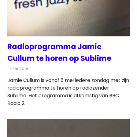
Radioprogramma Jamie
Cullum te horen op Sublime
1 mei 2018
Redactie
Radionieuws
Jamie Cullum is vanaf 6 mei iedere zondag met zijn
radioprogramma te horen op radiozender
Sublime. Het programma is afkomstig van BBC
Radio 2.