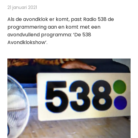
21 januari 2021
Redactie
Radionieuws
Als de avondklok er komt, past Radio 538 de
programmering aan en komt met een
avondvullend programma: ‘De 538
Avondklokshow’.