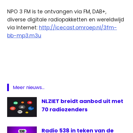
NPO 3 FM is te ontvangen via FM, DAB+,
diverse digitale radiopakketten en wereldwijd
via Internet:
http://icecast.omroep.nl/3fm-
bb-mp3.m3u
3fm
Coen
en
Sander
Show
Meer nieuws...
Coen
Swijnenberg
NLZIET breidt aanbod uit met
laatste
70 radiozenders
uitzending
Coen en
Sander
Radio 538 in teken van de
Show