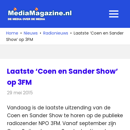
Ga
naar
MediaMagaz
MENU
de
De
inhoud
media
Home
Nieuws
Radionieuws
Laatste ‘Coen en Sander
over
Show’ op 3FM
de
media
Laatste ‘Coen en Sander Show’
op 3FM
29 mei 2015
Redactie
Radionieuws
Vandaag is de laatste uitzending van de
Coen en Sander Show te horen op de publieke
radiozender NPO 3FM. Vanaf september zijn