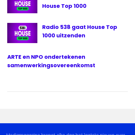
House Top 1000
media
medianieuws
NPO
Radio 538 gaat House Top
1000 uitzenden
Radio
Radio
538
ARTE en NPO ondertekenen
radionieuws
samenwerkingsovereenkomst
Sander
Lantinga
Mediamagazine brengt elke dag het laatste nieuws over