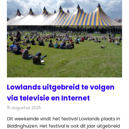
Lowlands uitgebreid te volgen
via televisie en Internet
15 augustus 2025
Redactie
Radionieuws
Dit weekeinde vindt het festival Lowlands plaats in
Biddinghuizen. Het festival is ook dit jaar uitgebreid