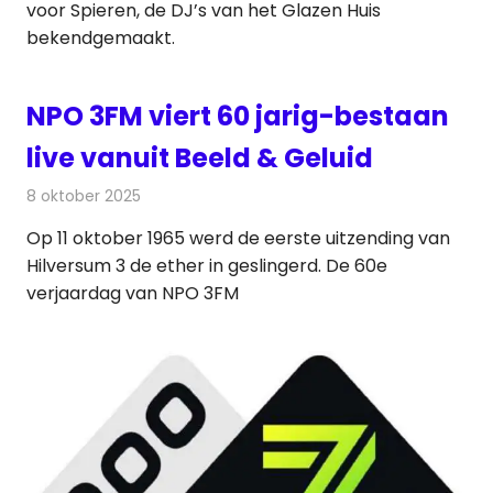
voor Spieren, de DJ’s van het Glazen Huis
bekendgemaakt.
NPO 3FM viert 60 jarig-bestaan
live vanuit Beeld & Geluid
8 oktober 2025
Redactie
Radionieuws
Op 11 oktober 1965 werd de eerste uitzending van
Hilversum 3 de ether in geslingerd. De 60e
verjaardag van NPO 3FM