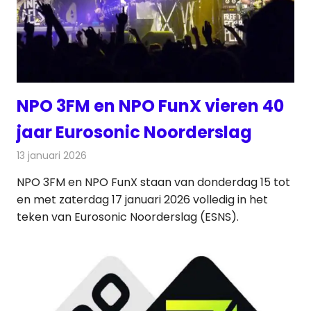
NPO 3FM en NPO FunX vieren 40
jaar Eurosonic Noorderslag
13 januari 2026
Redactie
Radionieuws
NPO 3FM en NPO FunX staan van donderdag 15 tot
en met zaterdag 17 januari 2026 volledig in het
teken van Eurosonic Noorderslag (ESNS).