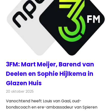
3FM: Mart Meijer, Barend van
Deelen en Sophie Hijlkema in
Glazen Huis
20 oktober 2025
Redactie
Radionieuws
Vanochtend heeft Louis van Gaal, oud-
bondscoach en ere-ambassadeur van Spieren