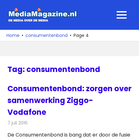
Ga
naar
MediaMagaz
MENU
de
De
inhoud
media
Home
consumentenbond
Page 4
over
de
media
Tag:
consumentenbond
Consumentenbond: zorgen over
samenwerking Ziggo-
Vodafone
7 juli 2016
Redactie
Kabelzaken
,
Nieuws
,
Telecom
De Consumentenbond is bang dat er door de fusie