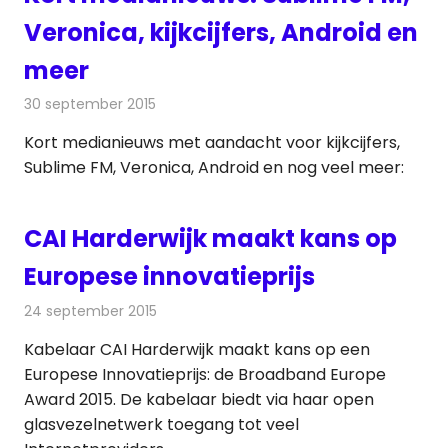
Veronica, kijkcijfers, Android en
meer
30 september 2015
Redactie
Andere media over de media
,
Nieuws
Kort medianieuws met aandacht voor kijkcijfers,
Sublime FM, Veronica, Android en nog veel meer:
CAI Harderwijk maakt kans op
Europese innovatieprijs
24 september 2015
Redactie
Internet
,
Kabelzaken
,
Nieuws
Kabelaar CAI Harderwijk maakt kans op een
Europese Innovatieprijs: de Broadband Europe
Award 2015. De kabelaar biedt via haar open
glasvezelnetwerk toegang tot veel