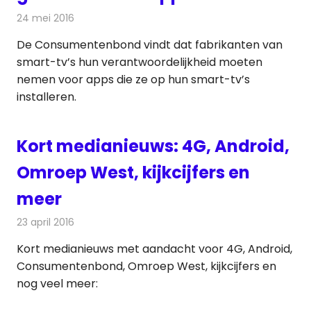
24 mei 2016
Redactie
Nieuws
,
Televisienieuws
De Consumentenbond vindt dat fabrikanten van
smart-tv’s hun verantwoordelijkheid moeten
nemen voor apps die ze op hun smart-tv’s
installeren.
Kort medianieuws: 4G, Android,
Omroep West, kijkcijfers en
meer
23 april 2016
Redactie
Andere media over de media
,
Nieuws
Kort medianieuws met aandacht voor 4G, Android,
Consumentenbond, Omroep West, kijkcijfers en
nog veel meer: