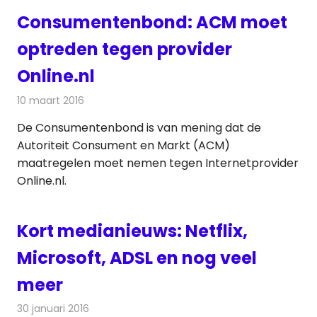
Consumentenbond: ACM moet
optreden tegen provider
Online.nl
10 maart 2016
Redactie
Nieuws
,
Televisienieuws
De Consumentenbond is van mening dat de
Autoriteit Consument en Markt (ACM)
maatregelen moet nemen tegen Internetprovider
Online.nl.
Kort medianieuws: Netflix,
Microsoft, ADSL en nog veel
meer
30 januari 2016
Redactie
Andere media over de media
,
Nieuws