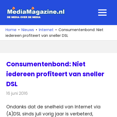
Ga
naar
MediaMagaz
MENU
de
De
inhoud
media
Home
Nieuws
Internet
Consumentenbond: Niet
over
iedereen profiteert van sneller DSL
de
media
Consumentenbond: Niet
iedereen profiteert van sneller
DSL
16 juni 2016
Redactie
Internet
,
Nieuws
,
Telecom
Ondanks dat de snelheid van Internet via
(A)DSL sinds juli vorig jaar is verbeterd,