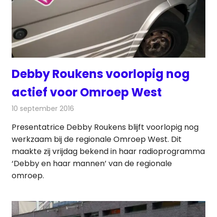
Debby Roukens voorlopig nog
actief voor Omroep West
10 september 2016
Redactie
Nieuws
,
Radionieuws
,
Televisienieuws
Presentatrice Debby Roukens blijft voorlopig nog
werkzaam bij de regionale Omroep West. Dit
maakte zij vrijdag bekend in haar radioprogramma
‘Debby en haar mannen’ van de regionale
omroep.