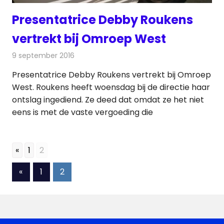
Presentatrice Debby Roukens
vertrekt bij Omroep West
9 september 2016
Redactie
Nieuws
,
Radionieuws
,
Televisienieuws
Presentatrice Debby Roukens vertrekt bij Omroep
West. Roukens heeft woensdag bij de directie haar
ontslag ingediend. Ze deed dat omdat ze het niet
eens is met de vaste vergoeding die
«
1
2
Berichten
Vorige
«
1
2
berichten
paginering