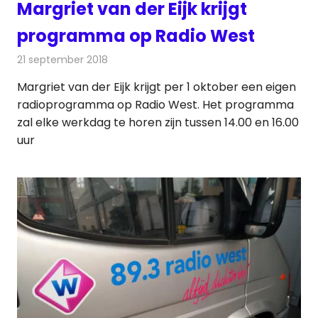
Margriet van der Eijk krijgt
programma op Radio West
21 september 2018
Redactie
Radionieuws
Margriet van der Eijk krijgt per 1 oktober een eigen
radioprogramma op Radio West. Het programma
zal elke werkdag te horen zijn tussen 14.00 en 16.00
uur