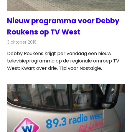
Nieuw programma voor Debby
Roukens op TV West
3 oktober 2016
Redactie
Nieuws
,
Televisienieuws
Debby Roukens krijgt per vandaag een nieuw
televisieprogramma op de regionale omroep TV
West: Kwart over drie, Tijd voor Nostalgie.