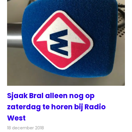
Sjaak Bral alleen nog op
zaterdag te horen bij Radio
West
18 december 2018
Redactie
Radionieuws