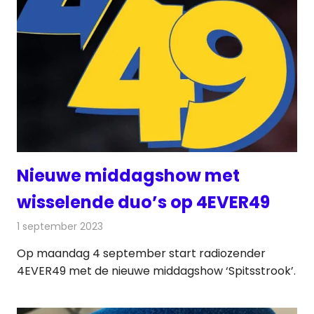
Nieuwe middagshow met
wisselende duo’s op 4EVER49
1 september 2023
Redactie
Radionieuws
Op maandag 4 september start radiozender
4EVER49 met de nieuwe middagshow ‘Spitsstrook’.