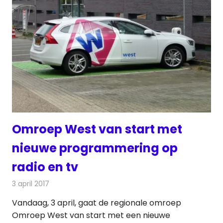
Omroep West van start met
nieuwe programmering op
radio en tv
3 april 2017
Redactie
Nieuws
,
Radionieuws
Vandaag, 3 april, gaat de regionale omroep
Omroep West van start met een nieuwe