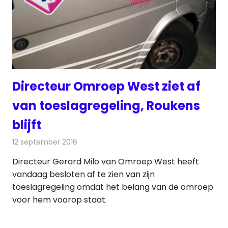
Directeur Omroep West ziet af
van toeslagregeling, Roukens
blijft
12 september 2016
Redactie
Nieuws
,
Radionieuws
,
Televisienieuws
Directeur Gerard Milo van Omroep West heeft
vandaag besloten af te zien van zijn
toeslagregeling omdat het belang van de omroep
voor hem voorop staat.