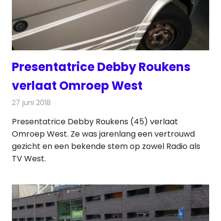
Presentatrice Debby Roukens
verlaat Omroep West
27 juni 2018
Redactie
Radionieuws
Presentatrice Debby Roukens (45) verlaat
Omroep West. Ze was jarenlang een vertrouwd
gezicht en een bekende stem op zowel Radio als
TV West.