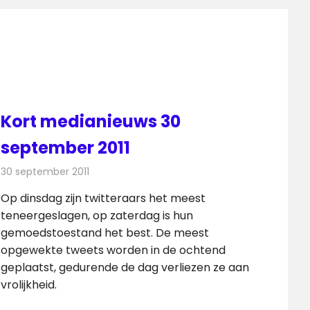
Kort medianieuws 30
september 2011
30 september 2011
Redactie
Andere media over de media
Op dinsdag zijn twitteraars het meest
teneergeslagen, op zaterdag is hun
gemoedstoestand het best. De meest
opgewekte tweets worden in de ochtend
geplaatst, gedurende de dag verliezen ze aan
vrolijkheid.