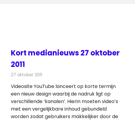
Kort medianieuws 27 oktober
2011
27 oktober 2011
Redactie
Andere media over de media
Videosite YouTube lanceert op korte termijn
een nieuw design waarbij de nadruk ligt op
verschillende ‘kanalen’. Hierin moeten video’s
met een vergelijkbare inhoud gebundeld
worden zodat gebruikers makkelijker door de