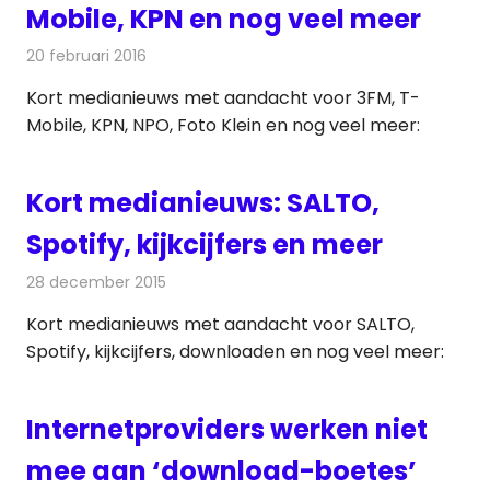
Mobile, KPN en nog veel meer
20 februari 2016
Redactie
Andere media over de media
,
Nieuws
Kort medianieuws met aandacht voor 3FM, T-
Mobile, KPN, NPO, Foto Klein en nog veel meer:
Kort medianieuws: SALTO,
Spotify, kijkcijfers en meer
28 december 2015
Redactie
Andere media over de media
,
Nieuws
Kort medianieuws met aandacht voor SALTO,
Spotify, kijkcijfers, downloaden en nog veel meer:
Internetproviders werken niet
mee aan ‘download-boetes’