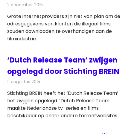
2 december 2015
Redactie
Internet
,
Nieuws
Grote internetproviders zijn niet van plan om de
adresgegevens van klanten die illegaal films
zouden downloaden te overhandigen aan de
filmindustrie.
‘Dutch Release Team’ zwijgen
opgelegd door Stichting BREIN
11 augustus 2015
Redactie
Internet
,
Nieuws
Stichting BREIN heeft het ‘Dutch Release Team’
het zwijgen opgelegd. ‘Dutch Release Team’
maakte Nederlandse tv-series en films
beschikbaar op onder andere torrentwebsites.