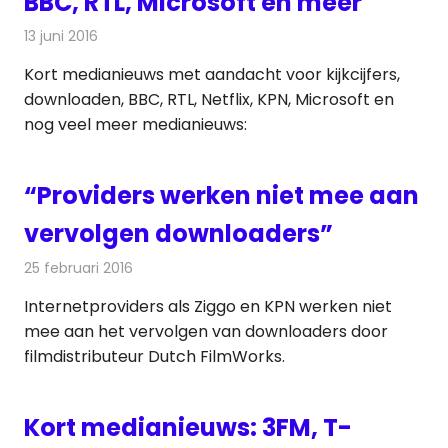
BBC, RTL, Microsoft en meer
13 juni 2016
Redactie
Andere media over de media
,
Nieuws
Kort medianieuws met aandacht voor kijkcijfers,
downloaden, BBC, RTL, Netflix, KPN, Microsoft en
nog veel meer medianieuws:
“Providers werken niet mee aan
vervolgen downloaders”
25 februari 2016
Redactie
Internet
,
Nieuws
,
Televisienieuws
Internetproviders als Ziggo en KPN werken niet
mee aan het vervolgen van downloaders door
filmdistributeur Dutch FilmWorks.
Kort medianieuws: 3FM, T-