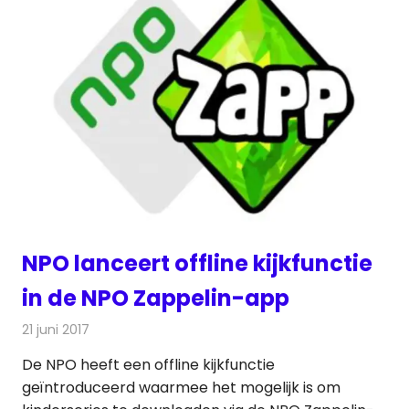
NPO lanceert offline kijkfunctie
in de NPO Zappelin-app
21 juni 2017
Redactie
Nieuws
,
Televisienieuws
De NPO heeft een offline kijkfunctie
geïntroduceerd waarmee het mogelijk is om