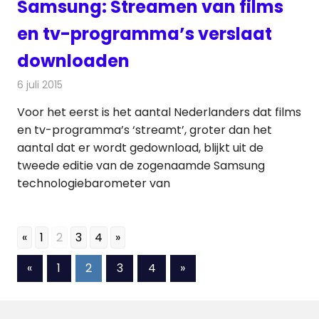
Samsung: Streamen van films
en tv-programma’s verslaat
downloaden
6 juli 2015
Redactie
Nieuws
,
Televisienieuws
Voor het eerst is het aantal Nederlanders dat films
en tv-programma’s ‘streamt’, groter dan het
aantal dat er wordt gedownload, blijkt uit de
tweede editie van de zogenaamde Samsung
technologiebarometer van
«
1
2
3
4
»
Berichten
Vorige
Volgende
«
1
2
3
4
»
berichten
berichten
paginering