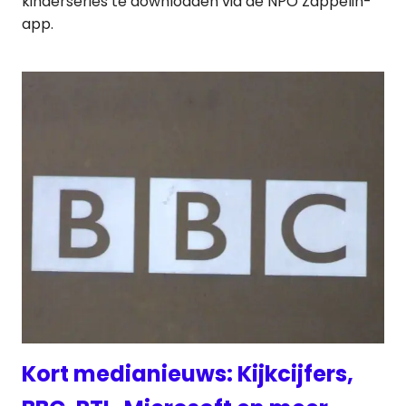
kinderseries te downloaden via de NPO Zappelin-
app.
Kort medianieuws: Kijkcijfers,