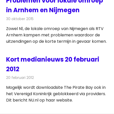
Problemen voor lokale omroep
in Arnhem en Nijmegen
30 oktober 2015
Redactie
Nieuws
,
Radionieuws
,
Televisienieuws
Zowel N1, de lokale omroep van Nijmegen als RTV
Arnhem kampen met problemen waardoor de
uitzendingen op de korte termijn in gevaar komen.
Kort medianieuws 20 februari
2012
20 februari 2012
Redactie
Andere media over de media
Mogelijk wordt downloadsite The Pirate Bay ook in
het Verenigd Koninkrijk geblokkeerd via providers.
Dit bericht NU.nl op haar website.