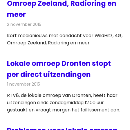
Omroep Zeeland, Radioring en
meer
2 november 2015
Redactie
Andere media over de media
,
Nieuws
Kort medianieuws met aandacht voor WildHitz, 4G,
Omroep Zeeland, Radioring en meer
Lokale omroep Dronten stopt
per direct uitzendingen
1 november 2015
Redactie
Nieuws
,
Radionieuws
,
Televisienieuws
RTV8, de lokale omroep van Dronten, heeft haar
uitzendingen sinds zondagmiddag 12.00 uur
gestaakt en vraagt morgen het faillissement aan.