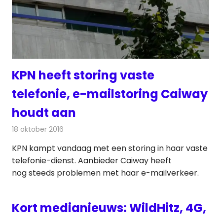
KPN heeft storing vaste
telefonie, e-mailstoring Caiway
houdt aan
18 oktober 2016
Redactie
Internet
,
Nieuws
,
Telecom
KPN kampt vandaag met een storing in haar vaste
telefonie-dienst. Aanbieder Caiway heeft
nog steeds problemen met haar e-mailverkeer.
Kort medianieuws: WildHitz, 4G,