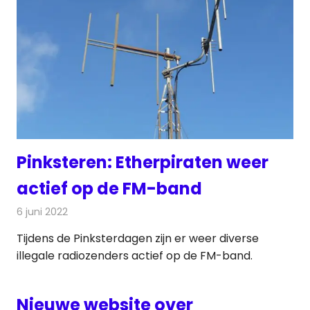
Pinksteren: Etherpiraten weer
actief op de FM-band
6 juni 2022
Redactie
Radionieuws
Tijdens de Pinksterdagen zijn er weer diverse
illegale radiozenders actief op de FM-band.
Nieuwe website over