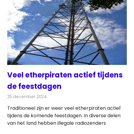
Veel etherpiraten actief tijdens
de feestdagen
25 december 2024
Redactie
Radionieuws
Traditioneel zijn er weer veel etherpiraten actief
tijdens de komende feestdagen. In diverse delen
van het land hebben illegale radiozenders