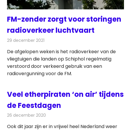
FM-zender zorgt voor storingen
radioverkeer luchtvaart
29 december 2021
Redactie
Radionieuws
De afgelopen weken is het radioverkeer van de
vliegtuigen die landen op Schiphol regelmatig
verstoord door verkeerd gebruik van een
radiovergunning voor de FM.
Veel etherpiraten ‘on air’ tijdens
de Feestdagen
26 december 2020
Redactie
Radionieuws
Ook dit jaar zijn er in vrijwel heel Nederland weer