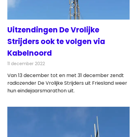
Uitzendingen De Vrolijke
Strijders ook te volgen via
Kabelnoord
11 december 2022
Redactie
Radionieuws
Van 13 december tot en met 31 december zendt
radiozender De Vrolijke Strijders uit Friesland weer
hun eindejaarsmarathon uit.