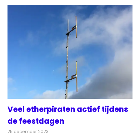
Veel etherpiraten actief tijdens
de feestdagen
25 december 2023
Redactie
Radionieuws