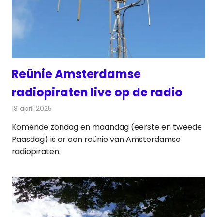
Reünie Amsterdamse
radiopiraten live op de radio
18 april 2025
Redactie
Radionieuws
Komende zondag en maandag (eerste en tweede
Paasdag) is er een reünie van Amsterdamse
radiopiraten.