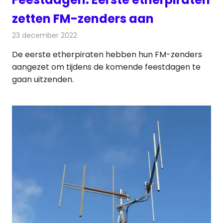
zetten FM-zenders aan
23 december 2022
Redactie
Radionieuws
De eerste etherpiraten hebben hun FM-zenders
aangezet om tijdens de komende feestdagen te
gaan uitzenden.