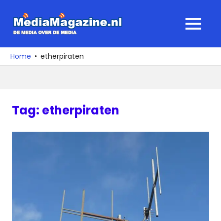
Ga
naar
MediaMagaz
MENU
de
De
inhoud
media
Home
etherpiraten
over
de
media
Tag:
etherpiraten