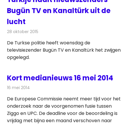
Bugün TV en Kanaltürk uit de
lucht
28 oktober 2015
Redactie
Kranten
,
Nieuws
,
Televisienieuws
De Turkse politie heeft woensdag de
televisiezender Bugün TV en Kanaltürk het zwijgen
opgelegd.
Kort medianieuws 16 mei 2014
16 mei 2014
Redactie
Andere media over de media
De Europese Commissie neemt meer tijd voor het
onderzoek naar de voorgenomen fusie tussen
Ziggo en UPC. De deadline voor de beoordeling is
vrijdag met bijna een maand verschoven naar