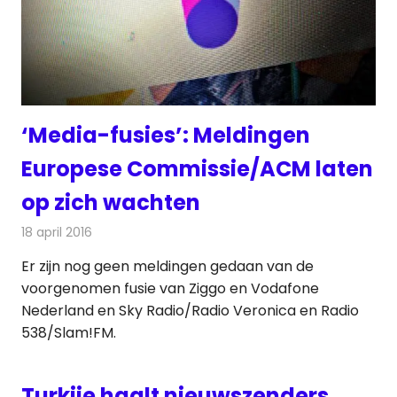
‘Media-fusies’: Meldingen
Europese Commissie/ACM laten
op zich wachten
18 april 2016
Redactie
Nieuws
,
Radionieuws
,
Telecom
,
Televisienieuws
Er zijn nog geen meldingen gedaan van de
voorgenomen fusie van Ziggo en Vodafone
Nederland en Sky Radio/Radio Veronica en Radio
538/Slam!FM.
Turkije haalt nieuwszenders