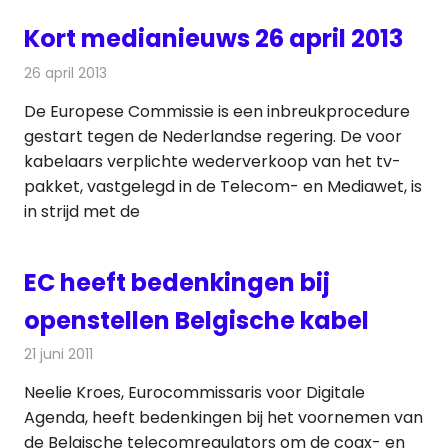
Kort medianieuws 26 april 2013
26 april 2013
Redactie
Andere media over de media
De Europese Commissie is een inbreukprocedure
gestart tegen de Nederlandse regering. De voor
kabelaars verplichte wederverkoop van het tv-
pakket, vastgelegd in de Telecom- en Mediawet, is
in strijd met de
EC heeft bedenkingen bij
openstellen Belgische kabel
21 juni 2011
Redactie
Kabelzaken
Neelie Kroes, Eurocommissaris voor Digitale
Agenda, heeft bedenkingen bij het voornemen van
de Belgische telecomregulators om de coax- en