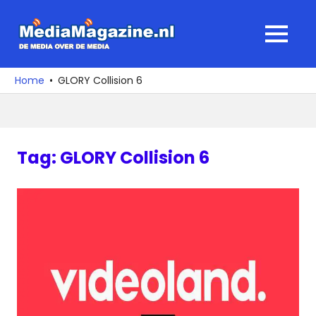
Ga
naar
MediaMagaz
MENU
de
De
inhoud
media
Home
GLORY Collision 6
over
de
media
Tag:
GLORY Collision 6