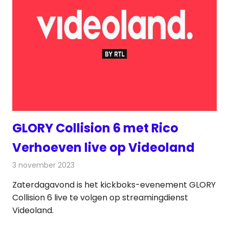
GLORY Collision 6 met Rico
Verhoeven live op Videoland
3 november 2023
Redactie
On-demand
Zaterdagavond is het kickboks-evenement GLORY
Collision 6 live te volgen op streamingdienst
Videoland.