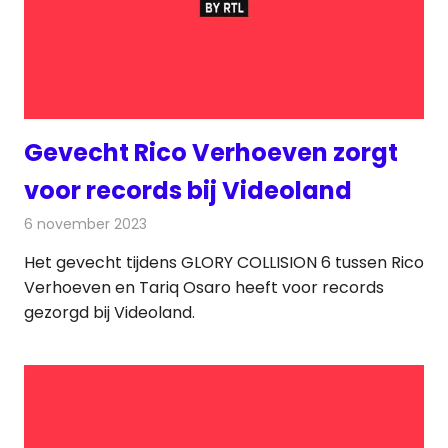
Gevecht Rico Verhoeven zorgt
voor records bij Videoland
6 november 2023
Redactie
On-demand
Het gevecht tijdens GLORY COLLISION 6 tussen Rico
Verhoeven en Tariq Osaro heeft voor records
gezorgd bij Videoland.