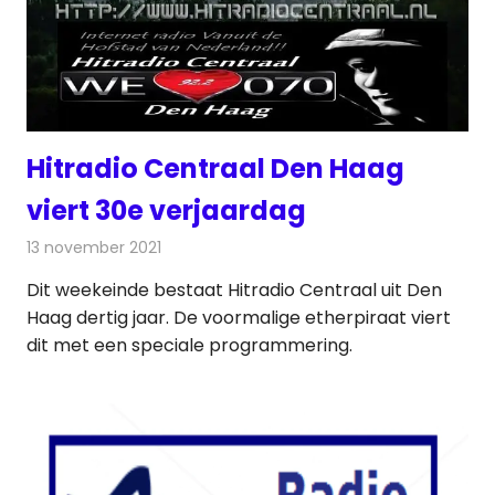
Hitradio Centraal Den Haag
viert 30e verjaardag
13 november 2021
Redactie
Radionieuws
Dit weekeinde bestaat Hitradio Centraal uit Den
Haag dertig jaar. De voormalige etherpiraat viert
dit met een speciale programmering.