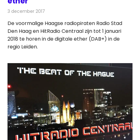
ether
3 december 2017
Redactie
Nieuws
,
Radionieuws
De voormalige Haagse radiopiraten Radio Stad
Den Haag en HitRadio Centraal zijn tot 1 januari
2018 te horen in de digitale ether (DAB+) in de
regio Leiden.