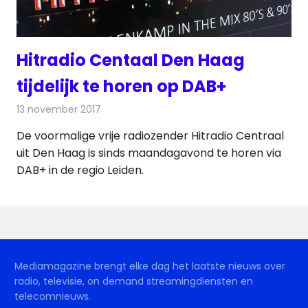
Hitradio Centaal Den Haag
tijdelijk te horen op DAB+
13 november 2017
Redactie
Nieuws
,
Radionieuws
De voormalige vrije radiozender Hitradio Centraal
uit Den Haag is sinds maandagavond te horen via
DAB+ in de regio Leiden.
Mediamagazine brengt elke dag het laatste nieuws over
radio, televisie, on demand streamingdiensten en
telecomnieuws.