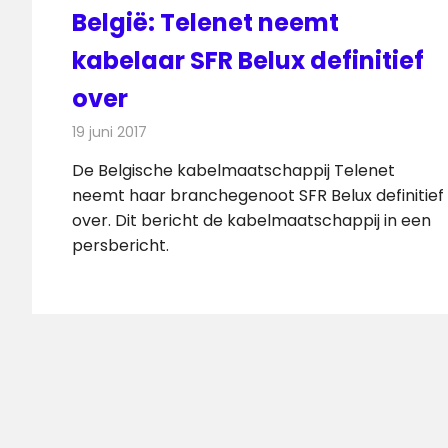
België: Telenet neemt
kabelaar SFR Belux definitief
over
19 juni 2017
Redactie
Kabelzaken
,
Nieuws
,
Televisienieuws
De Belgische kabelmaatschappij Telenet
neemt haar branchegenoot SFR Belux definitief
over. Dit bericht de kabelmaatschappij in een
persbericht.