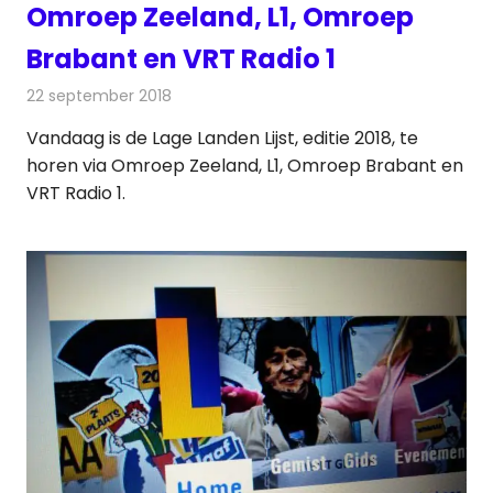
Omroep Zeeland, L1, Omroep
Brabant en VRT Radio 1
22 september 2018
Redactie
Radionieuws
Vandaag is de Lage Landen Lijst, editie 2018, te
horen via Omroep Zeeland, L1, Omroep Brabant en
VRT Radio 1.