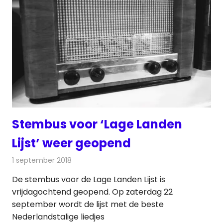
Stembus voor ‘Lage Landen
Lijst’ weer geopend
1 september 2018
Redactie
Radionieuws
De stembus voor de Lage Landen Lijst is
vrijdagochtend geopend. Op zaterdag 22
september wordt de lijst met de beste
Nederlandstalige liedjes