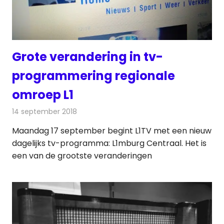
Grote verandering in tv-
programmering regionale
omroep L1
14 september 2018
Redactie
Televisienieuws
Maandag 17 september begint L1TV met een nieuw
dagelijks tv-programma: L1mburg Centraal. Het is
een van de grootste veranderingen