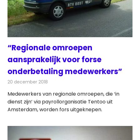
“Regionale omroepen
aansprakelijk voor forse
onderbetaling medewerkers”
20 december 2018
Redactie
Radionieuws
Medewerkers van regionale omroepen, die ‘in
dienst zijn’ via payrollorganisatie Tentoo uit
Amsterdam, worden fors uitgeknepen.