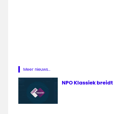
NPO
2
Extra
NPO
3
Pinkpop
Pinkpop
live
Meer nieuws...
NPO Klassiek breidt 