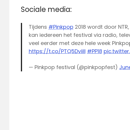
Sociale media:
Tijdens
#Pinkpop
2018 wordt door NTR,
kan iedereen het festival via radio, tele
veel eerder met deze hele week Pinkpop
https://t.co/PTQ5DviiII
#PP18
pic.twitt
— Pinkpop festival (@pinkpopfest)
June
3fm
3voor12
L1
live
Pinkpop
NPO