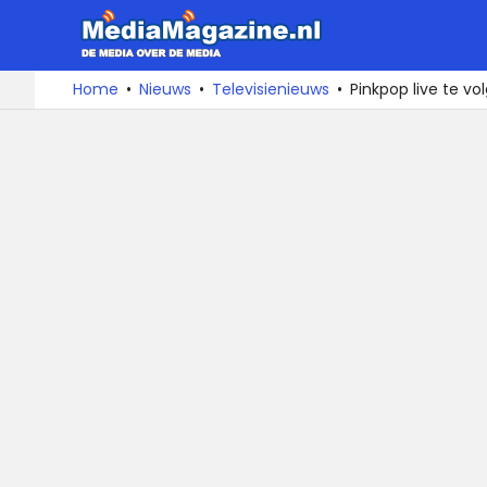
MediaMa
De
Ga
Home
Nieuws
Televisienieuws
Pinkpop live te vol
media
naar
over
de
de
inhoud
media