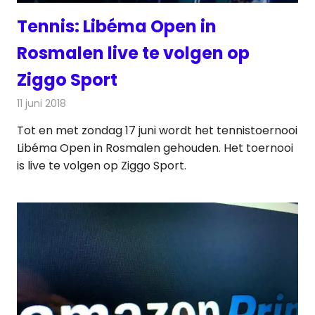
Tennis: Libéma Open in
Rosmalen live te volgen op
Ziggo Sport
11 juni 2018
Redactie
Televisienieuws
Tot en met zondag 17 juni wordt het tennistoernooi
Libéma Open in Rosmalen gehouden. Het toernooi
is live te volgen op Ziggo Sport.