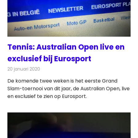
Tennis: Australian Open live en
exclusief bij Eurosport
20 januari 2020
Redactie
Televisienieuws
De komende twee weken is het eerste Grand
Slam-toernooi van dit jaar, de Australian Open, live
en exclusief te zien op Eurosport.