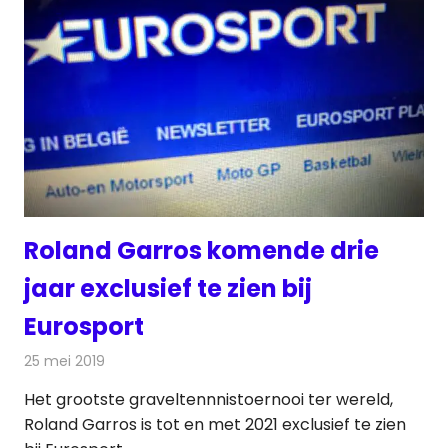
Roland Garros komende drie
jaar exclusief te zien bij
Eurosport
25 mei 2019
Redactie
Televisienieuws
Het grootste graveltennnistoernooi ter wereld,
Roland Garros is tot en met 2021 exclusief te zien