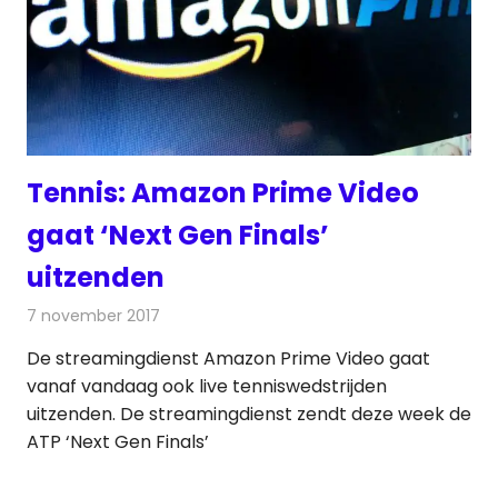
Tennis: Amazon Prime Video
gaat ‘Next Gen Finals’
uitzenden
7 november 2017
Redactie
Nieuws
,
Televisienieuws
De streamingdienst Amazon Prime Video gaat
vanaf vandaag ook live tenniswedstrijden
uitzenden. De streamingdienst zendt deze week de
ATP ‘Next Gen Finals’