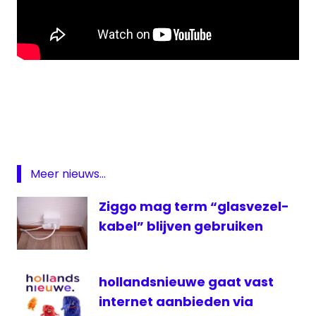
ATP
Rosmalen
Libema
Open
live
Meer nieuws...
tennis
Rosmalen
Ziggo mag term “glasvezel-
tennis
kabel” blijven gebruiken
ziggo
Ziggo
hollandsnieuwe gaat vast
Sport
internet aanbieden via
Ziggo