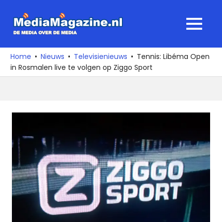
Ga
naar
MediaMagaz
MENU
de
De
inhoud
media
Home
Nieuws
Televisienieuws
Tennis: Libéma Open
over
in Rosmalen live te volgen op Ziggo Sport
de
media