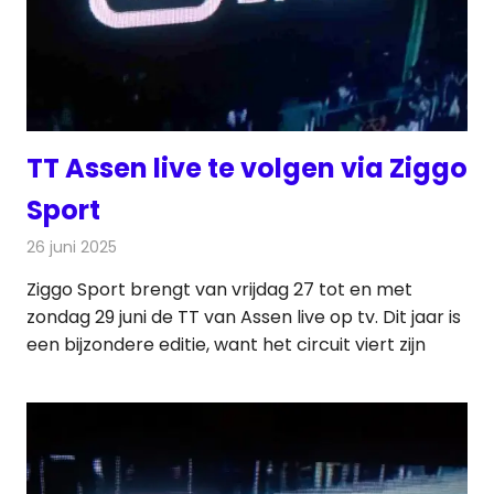
TT Assen live te volgen via Ziggo
Sport
26 juni 2025
Redactie
Televisienieuws
Ziggo Sport brengt van vrijdag 27 tot en met
zondag 29 juni de TT van Assen live op tv. Dit jaar is
een bijzondere editie, want het circuit viert zijn