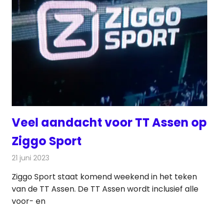
Veel aandacht voor TT Assen op
Ziggo Sport
21 juni 2023
Redactie
Televisienieuws
Ziggo Sport staat komend weekend in het teken
van de TT Assen. De TT Assen wordt inclusief alle
voor- en