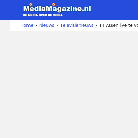
MediaMa
De
Ga
Home
Nieuws
Televisienieuws
TT Assen live te v
media
naar
over
de
de
inhoud
media