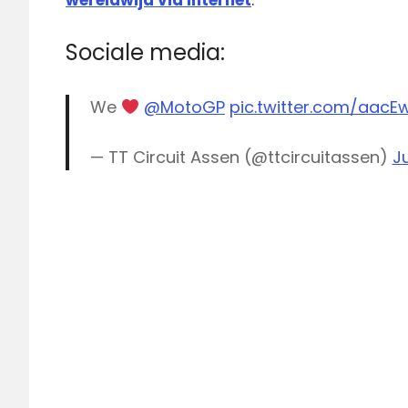
Sociale media:
We
@MotoGP
pic.twitter.com/aac
— TT Circuit Assen (@ttcircuitassen)
J
Eurosport
live
MotoGP
live
TT
Assen
MotoGP
MotoGP
live