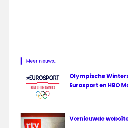
NPO
1
RTV
Drenthe
TT
Assen
TT
Assen
Meer nieuws...
live
Olympische Wintersp
Eurosport en HBO M
Vernieuwde website