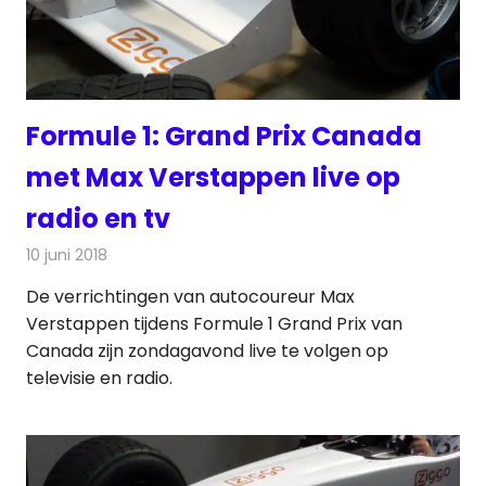
Formule 1: Grand Prix Canada
met Max Verstappen live op
radio en tv
10 juni 2018
Redactie
Televisienieuws
De verrichtingen van autocoureur Max
Verstappen tijdens Formule 1 Grand Prix van
Canada zijn zondagavond live te volgen op
televisie en radio.