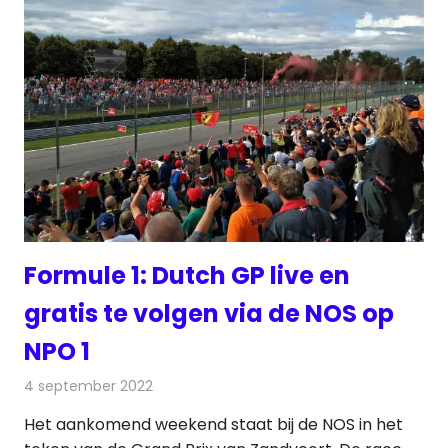
Formule 1: Dutch GP live en
gratis te volgen via de NOS op
NPO 1
4 september 2022
Redactie
Televisienieuws
Het aankomend weekend staat bij de NOS in het