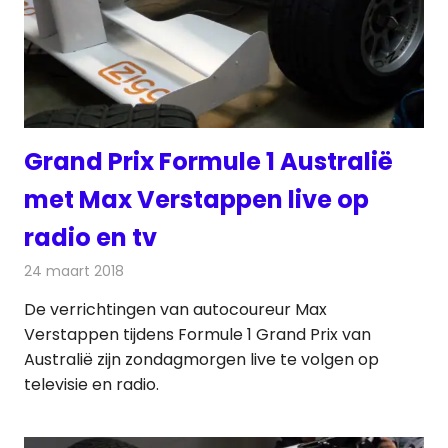
Grand Prix Formule 1 Australië
met Max Verstappen live op
radio en tv
24 maart 2018
Redactie
Nieuws
,
Televisienieuws
De verrichtingen van autocoureur Max
Verstappen tijdens Formule 1 Grand Prix van
Australië zijn zondagmorgen live te volgen op
televisie en radio.