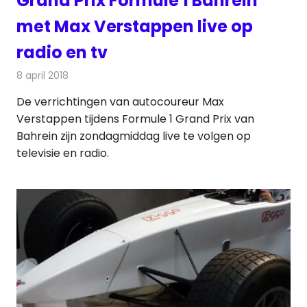
Grand Prix Formule 1 Bahrein
met Max Verstappen live op
radio en tv
8 april 2018
Redactie
Nieuws
,
Televisienieuws
De verrichtingen van autocoureur Max
Verstappen tijdens Formule 1 Grand Prix van
Bahrein zijn zondagmiddag live te volgen op
televisie en radio.