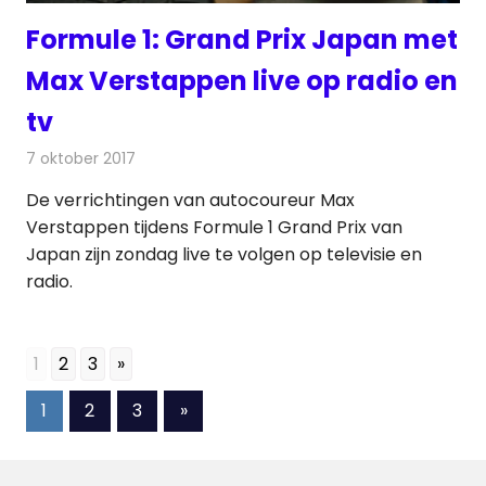
Formule 1: Grand Prix Japan met
Max Verstappen live op radio en
tv
7 oktober 2017
Redactie
Nieuws
,
Televisienieuws
De verrichtingen van autocoureur Max
Verstappen tijdens Formule 1 Grand Prix van
Japan zijn zondag live te volgen op televisie en
radio.
1
2
3
»
Berichten
Volgende
1
2
3
»
berichten
paginering