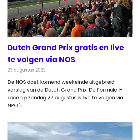
Dutch Grand Prix gratis en live
te volgen via NOS
23 augustus 2023
Redactie
Televisienieuws
De NOS doet komend weekeinde uitgebreid
verslag van de Dutch Grand Prix. De Formule 1-
race op zondag 27 augustus is live te volgen via
NPO 1.