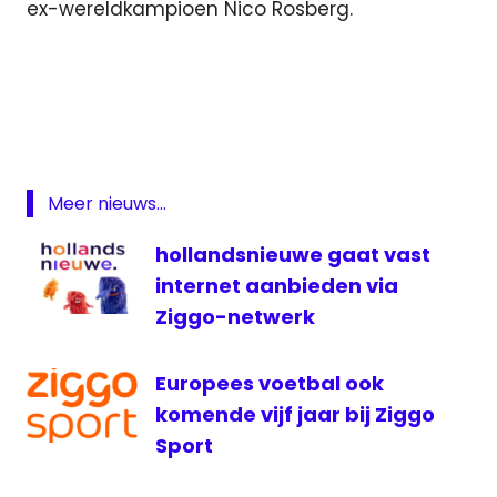
ex-wereldkampioen Nico Rosberg.
Formule
1
Formule
1 live
Grand
Meer nieuws...
Prix
Grand
hollandsnieuwe gaat vast
prix
internet aanbieden via
Radio
Ziggo-netwerk
live
Formule
1
Europees voetbal ook
livestream
komende vijf jaar bij Ziggo
Formule 1
Sport
Max
Verstappen