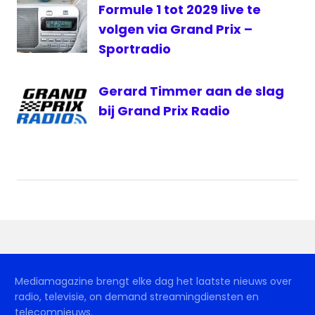
Formule 1 tot 2029 live te
rtl
volgen via Grand Prix –
televisie
Sportradio
Ziggo
Sport
Gerard Timmer aan de slag
bij Grand Prix Radio
Mediamagazine brengt elke dag het laatste nieuws over
radio, televisie, on demand streamingdiensten en
telecomnieuws.