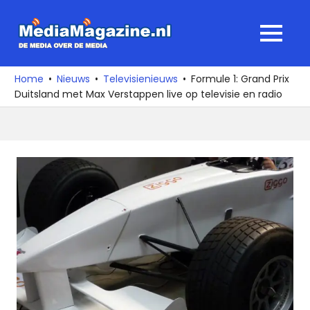
Ga
naar
MediaMagaz
MENU
de
De
inhoud
media
Home
Nieuws
Televisienieuws
Formule 1: Grand Prix
over
Duitsland met Max Verstappen live op televisie en radio
de
media