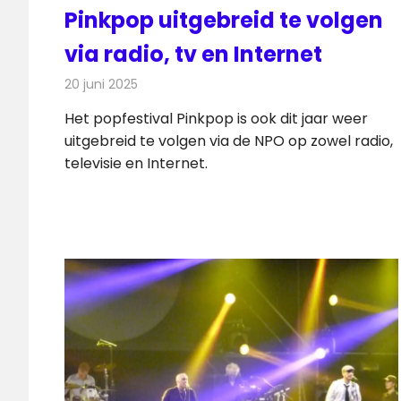
Pinkpop uitgebreid te volgen
via radio, tv en Internet
20 juni 2025
Redactie
Radionieuws
Het popfestival Pinkpop is ook dit jaar weer
uitgebreid te volgen via de NPO op zowel radio,
televisie en Internet.