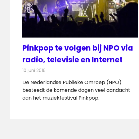
Pinkpop te volgen bij NPO via
radio, televisie en Internet
10 juni 2016
Redactie
Nieuws
,
Radionieuws
De Nederlandse Publieke Omroep (NPO)
besteedt de komende dagen veel aandacht
aan het muziekfestival Pinkpop.