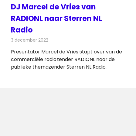
DJ Marcel de Vries van
RADIONL naar Sterren NL
Radio
3 december 2022
Redactie
Radionieuws
Presentator Marcel de Vries stapt over van de
commerciële radiozender RADIONL naar de
publieke themazender Sterren NL Radio.