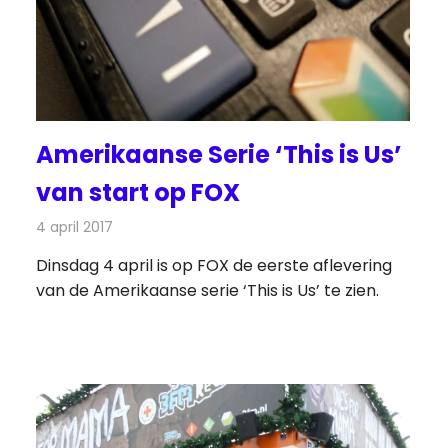
Amerikaanse Serie ‘This is Us’
van start op FOX
4 april 2017
Redactie
Nieuws
,
Televisienieuws
Dinsdag 4 april is op FOX de eerste aflevering
van de Amerikaanse serie ‘This is Us’ te zien.