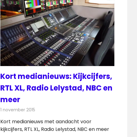
Kort medianieuws: Kijkcijfers,
RTL XL, Radio Lelystad, NBC en
meer
1 november 2015
Redactie
Andere media over de media
,
Nieuws
Kort medianieuws met aandacht voor
kijkcijfers, RTL XL, Radio Lelystad, NBC en meer