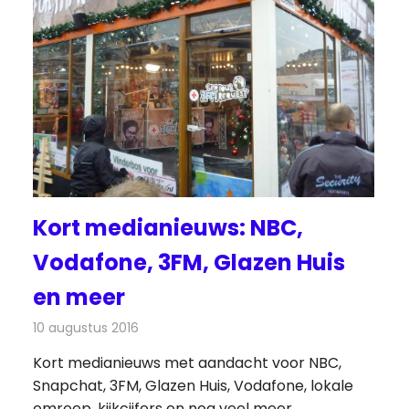
Kort medianieuws: NBC,
Vodafone, 3FM, Glazen Huis
en meer
10 augustus 2016
Redactie
Andere media over de media
,
Nieuws
Kort medianieuws met aandacht voor NBC,
Snapchat, 3FM, Glazen Huis, Vodafone, lokale
omroep, kijkcijfers en nog veel meer