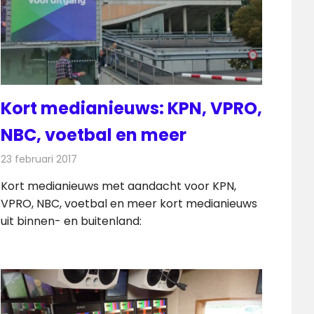
Kort medianieuws: KPN, VPRO,
NBC, voetbal en meer
23 februari 2017
Redactie
Andere media over de media
,
Nieuws
Kort medianieuws met aandacht voor KPN,
VPRO, NBC, voetbal en meer kort medianieuws
uit binnen- en buitenland: