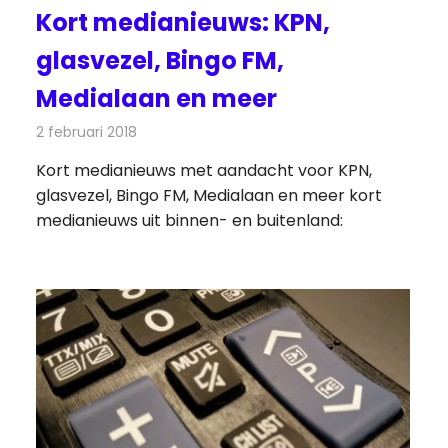
Kort medianieuws: KPN,
glasvezel, Bingo FM,
Medialaan en meer
2 februari 2018
Redactie
Andere media over de media
,
Nieuws
Kort medianieuws met aandacht voor KPN,
glasvezel, Bingo FM, Medialaan en meer kort
medianieuws uit binnen- en buitenland: