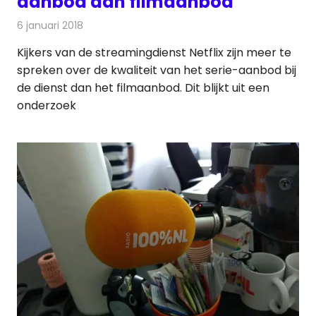
aanbod dan filmaanbod
6 januari 2018
Redactie
Nieuws
,
Televisienieuws
Kijkers van de streamingdienst Netflix zijn meer te
spreken over de kwaliteit van het serie-aanbod bij
de dienst dan het filmaanbod. Dit blijkt uit een
onderzoek