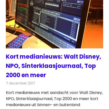
Kort medianieuws: Walt Disney,
NPO, Sinterklaasjournaal, Top
2000 en meer
7 december 2017
Redactie
Andere media over de media
,
Nieuws
Kort medianieuws met aandacht voor Walt Disney,
NPO, Sinterklaasjournaal, Top 2000 en meer kort
medianieuws uit binnen- en buitenland: