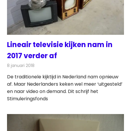
Lineair televisie kijken nam in
2017 verder af
8 januari 2018
Redactie
Nieuws
,
Televisienieuws
De traditionele kijktijd in Nederland nam opnieuw
af. Maar Nederlanders keken wel meer ‘uitgesteld’
en naar video on demand. Dit schrijf het
Stimuleringsfonds