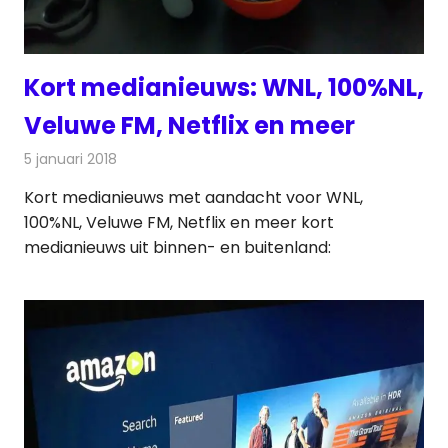
Kort medianieuws: WNL, 100%NL,
Veluwe FM, Netflix en meer
5 januari 2018
Redactie
Andere media over de media
,
Nieuws
Kort medianieuws met aandacht voor WNL,
100%NL, Veluwe FM, Netflix en meer kort
medianieuws uit binnen- en buitenland: