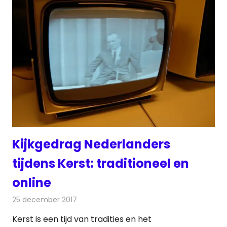
Kijkgedrag Nederlanders
tijdens Kerst: traditioneel en
online
25 december 2017
Redactie
Nieuws
,
Televisienieuws
Kerst is een tijd van tradities en het