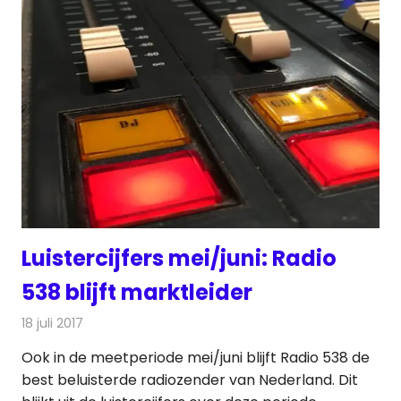
Luistercijfers mei/juni: Radio
538 blijft marktleider
18 juli 2017
Redactie
Nieuws
,
Radionieuws
Ook in de meetperiode mei/juni blijft Radio 538 de
best beluisterde radiozender van Nederland. Dit