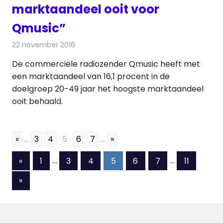
marktaandeel ooit voor
Qmusic”
22 november 2016
Redactie
Nieuws
,
Radionieuws
De commerciële radiozender Qmusic heeft met
een marktaandeel van 16,1 procent in de
doelgroep 20-49 jaar het hoogste marktaandeel
ooit behaald.
«
...
3
4
5
6
7
...
»
Berichten
Vorige
«
1
…
3
4
5
6
7
…
11
berichten
paginering
Volgende
»
berichten