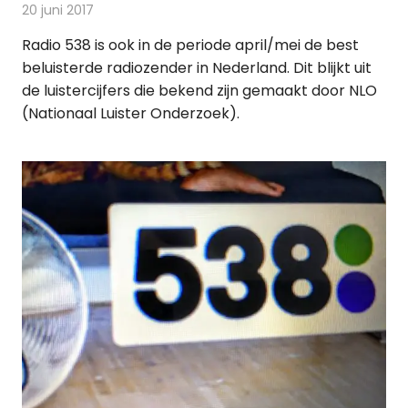
20 juni 2017
Redactie
Nieuws
,
Radionieuws
Radio 538 is ook in de periode april/mei de best
beluisterde radiozender in Nederland. Dit blijkt uit
de luistercijfers die bekend zijn gemaakt door NLO
(Nationaal Luister Onderzoek).