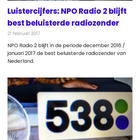
Luistercijfers: NPO Radio 2 blijft
best beluisterde radiozender
21 februari 2017
Redactie
Nieuws
,
Radionieuws
NPO Radio 2 blijft in de periode december 2016 /
januari 2017 de best beluisterde radiozender van
Nederland.