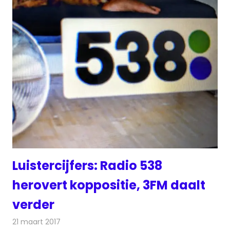
Luistercijfers: Radio 538
herovert koppositie, 3FM daalt
verder
21 maart 2017
Redactie
Nieuws
,
Radionieuws