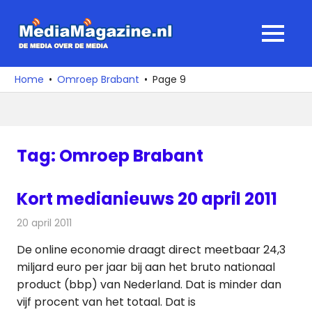
Ga
naar
MediaMagaz
MENU
de
De
inhoud
media
Home
Omroep Brabant
Page 9
over
de
media
Tag:
Omroep Brabant
Kort medianieuws 20 april 2011
20 april 2011
Redactie
Andere media over de media
De online economie draagt direct meetbaar 24,3
miljard euro per jaar bij aan het bruto nationaal
product (bbp) van Nederland. Dat is minder dan
vijf procent van het totaal. Dat is