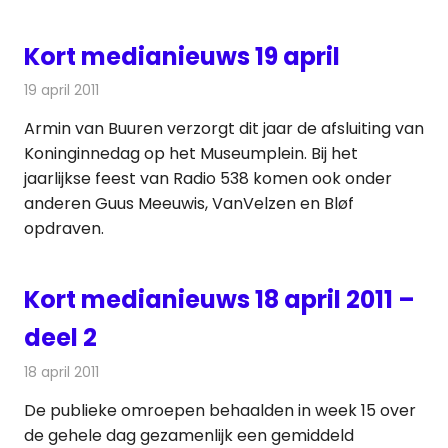
Kort medianieuws 19 april
19 april 2011
Redactie
Andere media over de media
Armin van Buuren verzorgt dit jaar de afsluiting van
Koninginnedag op het Museumplein. Bij het
jaarlijkse feest van Radio 538 komen ook onder
anderen Guus Meeuwis, VanVelzen en Bløf
opdraven.
Kort medianieuws 18 april 2011 –
deel 2
18 april 2011
Redactie
Andere media over de media
De publieke omroepen behaalden in week 15 over
de gehele dag gezamenlijk een gemiddeld