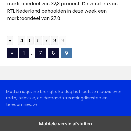
marktaandeel van 32,3 procent. De zenders van
RTL Nederland behaalden in deze week een
marktaandeel van 27,8
«
...
4
5
6
7
8
9
Berichten
Vorige
«
1
…
7
8
9
berichten
paginering
Mediamagazine brengt elke dag het laatste nieuws over
radio, televisie, on demand streamingdiensten en
telecomnieuws.
Mobiele versie afsluiten