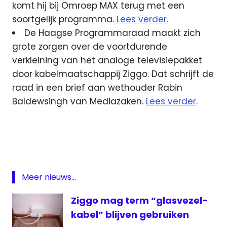
komt hij bij Omroep MAX terug met een
soortgelijk programma.
Lees verder.
De Haagse Programmaraad maakt zich
grote zorgen over de voortdurende
verkleining van het analoge televisiepakket
door kabelmaatschappij Ziggo. Dat schrijft de
raad in een brief aan wethouder Rabin
Baldewsingh van Mediazaken.
Lees verder
.
Haarlem105
Kraaij
Jr
Max
Omroep
Meer nieuws...
Brabant
Ziggo mag term “glasvezel-
Programmaraad
kabel” blijven gebruiken
RTLZ