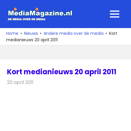
Ga
naar
MediaMagaz
MENU
de
De
inhoud
media
Home
Nieuws
Andere media over de media
Kort
over
medianieuws 20 april 2011
de
media
Kort medianieuws 20 april 2011
20 april 2011
Redactie
Andere media over de media