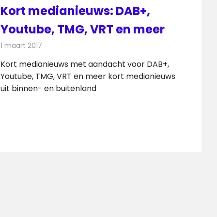
Kort medianieuws: DAB+,
Youtube, TMG, VRT en meer
1 maart 2017
Redactie
Andere media over de media
,
Nieuws
Kort medianieuws met aandacht voor DAB+,
Youtube, TMG, VRT en meer kort medianieuws
uit binnen- en buitenland