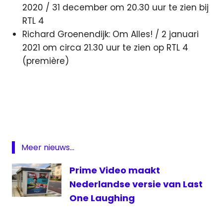
2020 / 31 december om 20.30 uur te zien bij
RTL 4
Richard Groenendijk: Om Alles! / 2 januari
2021 om circa 21.30 uur te zien op RTL 4
(première)
Martijn
Koning
Philippe
Geubels
Richard
Meer nieuws...
Groenendijk
Roué
Prime Video maakt
Verveer
Nederlandse versie van Last
RTL4
One Laughing
theatershows