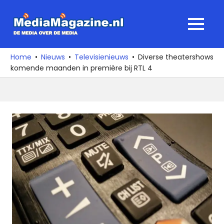
Ga
naar
MediaMagaz
MENU
de
De
inhoud
media
Home
Nieuws
Televisienieuws
Diverse theatershows
over
komende maanden in première bij RTL 4
de
media