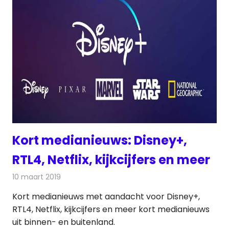
Kort medianieuws: Disney+,
RTL4, Netflix, kijkcijfers en meer
10 maart 2019
Redactie
Andere media over de media
Kort medianieuws met aandacht voor Disney+,
RTL4, Netflix, kijkcijfers en meer kort medianieuws
uit binnen- en buitenland.