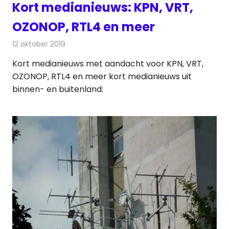
Kort medianieuws: KPN, VRT,
OZONOP, RTL4 en meer
12 oktober 2019
Redactie
Andere media over de media
Kort medianieuws met aandacht voor KPN, VRT,
OZONOP, RTL4 en meer kort medianieuws uit
binnen- en buitenland: