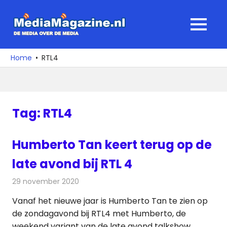
Ga
naar
MediaMagaz
MENU
de
De
inhoud
media
Home
RTL4
over
de
media
Tag:
RTL4
Humberto Tan keert terug op de
late avond bij RTL 4
29 november 2020
Redactie
Televisienieuws
Vanaf het nieuwe jaar is Humberto Tan te zien op
de zondagavond bij RTL4 met Humberto, de
weekend variant van de late avond talkshow