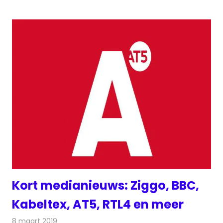
Kort medianieuws: Ziggo, BBC,
Kabeltex, AT5, RTL4 en meer
8 maart 2019
Redactie
Andere media over de media