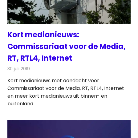
Kort medianieuws:
Commissariaat voor de Media,
RT, RTL4, Internet
30 juli 2019
Redactie
Andere media over de media
Kort medianieuws met aandacht voor
Commissariaat voor de Media, RT, RTL4, Internet
en meer kort medianieuws uit binnen- en
buitenland.