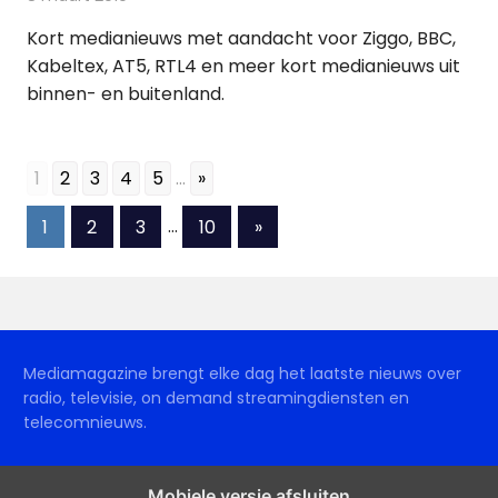
Kort medianieuws met aandacht voor Ziggo, BBC,
Kabeltex, AT5, RTL4 en meer kort medianieuws uit
binnen- en buitenland.
1
2
3
4
5
...
»
Berichten
Volgende
1
2
3
…
10
»
berichten
paginering
Mediamagazine brengt elke dag het laatste nieuws over
radio, televisie, on demand streamingdiensten en
telecomnieuws.
Mobiele versie afsluiten