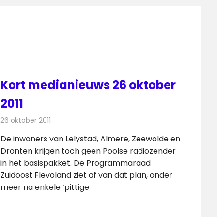
Kort medianieuws 26 oktober
2011
26 oktober 2011
Redactie
Andere media over de media
De inwoners van Lelystad, Almere, Zeewolde en
Dronten krijgen toch geen Poolse radiozender
in het basispakket. De Programmaraad
Zuidoost Flevoland ziet af van dat plan, onder
meer na enkele ‘pittige