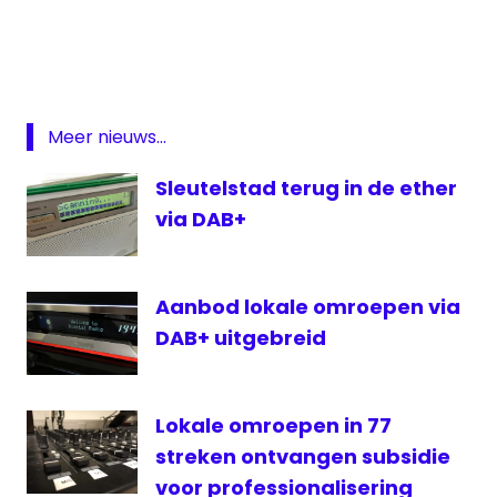
lokale
omroep
Origineel
FM
Polen
Meer nieuws...
Radio
M
Sleutelstad terug in de ether
Utrecht
via DAB+
radiozender
VRT
Aanbod lokale omroepen via
VTM
DAB+ uitgebreid
Lokale omroepen in 77
streken ontvangen subsidie
voor professionalisering