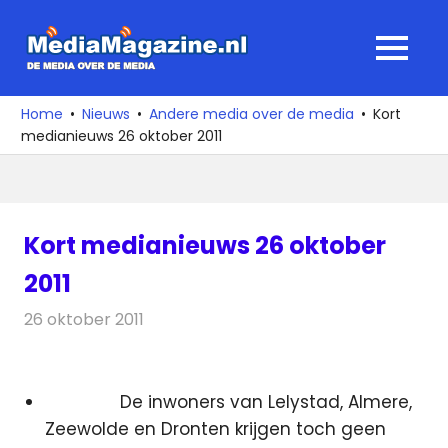
Ga
naar
MediaMagaz
MENU
de
De
inhoud
media
Home
Nieuws
Andere media over de media
Kort
over
medianieuws 26 oktober 2011
de
media
Kort medianieuws 26 oktober
2011
26 oktober 2011
Redactie
Andere media over de media
De inwoners van Lelystad, Almere,
Zeewolde en Dronten krijgen toch geen