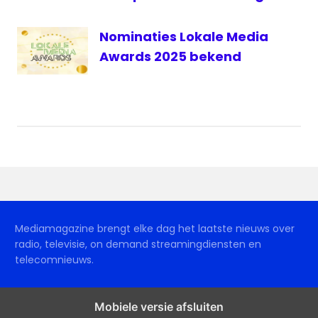
Nominaties Lokale Media
Awards 2025 bekend
Mediamagazine brengt elke dag het laatste nieuws over
radio, televisie, on demand streamingdiensten en
telecomnieuws.
Mobiele versie afsluiten