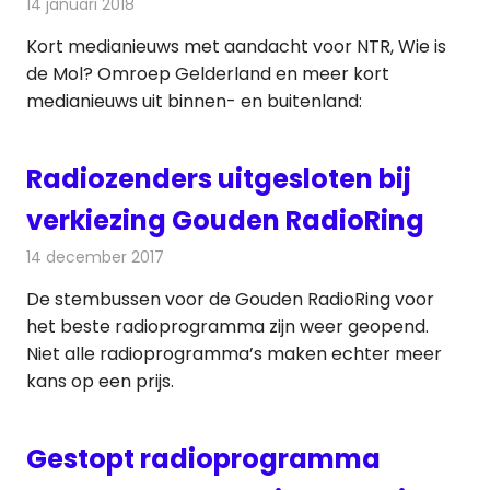
14 januari 2018
Redactie
Andere media over de media
,
Nieuws
Kort medianieuws met aandacht voor NTR, Wie is
de Mol? Omroep Gelderland en meer kort
medianieuws uit binnen- en buitenland:
Radiozenders uitgesloten bij
verkiezing Gouden RadioRing
14 december 2017
Redactie
Nieuws
,
Radionieuws
De stembussen voor de Gouden RadioRing voor
het beste radioprogramma zijn weer geopend.
Niet alle radioprogramma’s maken echter meer
kans op een prijs.
Gestopt radioprogramma