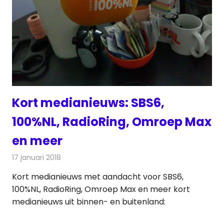
Kort medianieuws: SBS6,
100%NL, RadioRing, Omroep Max
en meer
17 januari 2018
Redactie
Nieuws
,
Radionieuws
Kort medianieuws met aandacht voor SBS6,
100%NL, RadioRing, Omroep Max en meer kort
medianieuws uit binnen- en buitenland: