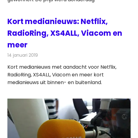
Kort medianieuws: Netflix,
RadioRing, XS4ALL, Viacom en
meer
14 januari 2019
Redactie
Andere media over de media
Kort medianieuws met aandacht voor Netflix,
RadioRing, XS4ALL, Viacom en meer kort
medianieuws uit binnen- en buitenland.