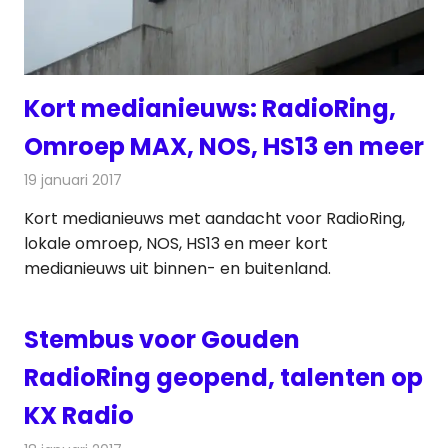
Kort medianieuws: RadioRing,
Omroep MAX, NOS, HS13 en meer
19 januari 2017
Redactie
Andere media over de media
,
Nieuws
Kort medianieuws met aandacht voor RadioRing,
lokale omroep, NOS, HS13 en meer kort
medianieuws uit binnen- en buitenland.
Stembus voor Gouden
RadioRing geopend, talenten op
KX Radio