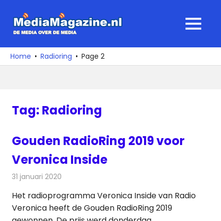
Ga
naar
MediaMagaz
MENU
de
De
inhoud
media
Home
Radioring
Page 2
over
de
media
Tag:
Radioring
Gouden RadioRing 2019 voor
Veronica Inside
31 januari 2020
Redactie
Radionieuws
Het radioprogramma Veronica Inside van Radio
Veronica heeft de Gouden RadioRing 2019
gewonnen. De prijs werd donderdag