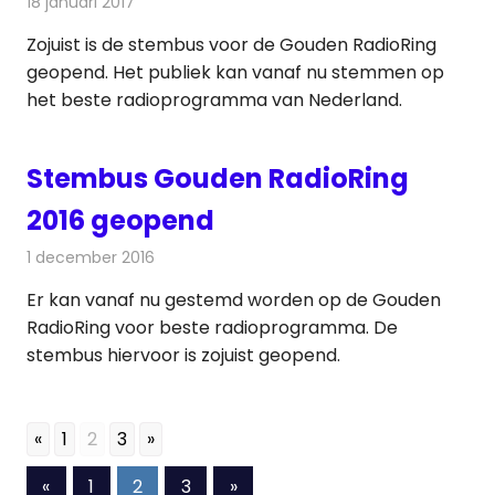
18 januari 2017
Redactie
Nieuws
,
Radionieuws
Zojuist is de stembus voor de Gouden RadioRing
geopend. Het publiek kan vanaf nu stemmen op
het beste radioprogramma van Nederland.
Stembus Gouden RadioRing
2016 geopend
1 december 2016
Redactie
Nieuws
,
Radionieuws
Er kan vanaf nu gestemd worden op de Gouden
RadioRing voor beste radioprogramma. De
stembus hiervoor is zojuist geopend.
«
1
2
3
»
Berichten
Vorige
Volgende
«
1
2
3
»