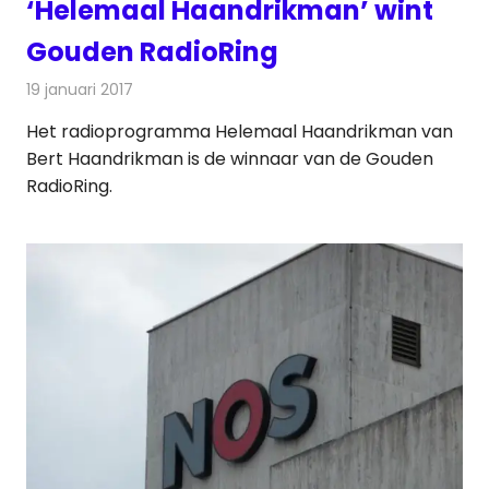
‘Helemaal Haandrikman’ wint
Gouden RadioRing
19 januari 2017
Redactie
Nieuws
,
Radionieuws
Het radioprogramma Helemaal Haandrikman van
Bert Haandrikman is de winnaar van de Gouden
RadioRing.