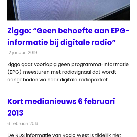
Ziggo: “Geen behoefte aan EPG-
informatie bij digitale radio”
12 januari 2019
Redactie
Radionieuws
Ziggo gaat voorlopig geen programma-informatie
(EPG) meesturen met radiosignaal dat wordt
aangeboden via haar digitale radiopakket.
Kort medianieuws 6 februari
2013
6 februari 2013
Redactie
Andere media over de media
De RDS informatie van Radio West is tijdelijk niet