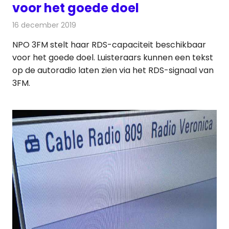
voor het goede doel
16 december 2019
Redactie
Radionieuws
NPO 3FM stelt haar RDS-capaciteit beschikbaar
voor het goede doel. Luisteraars kunnen een tekst
op de autoradio laten zien via het RDS-signaal van
3FM.