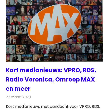
Kort medianieuws: VPRO, RDS,
Radio Veronica, Omroep MAX
en meer
27 maart 2020
Redactie
Andere media over de media
Kort medianieuws met aandacht voor VPRO, RDS,