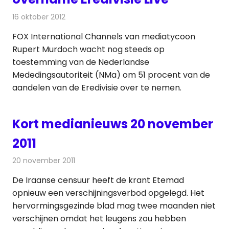
16 oktober 2012
Redactie
Televisienieuws
FOX International Channels van mediatycoon
Rupert Murdoch wacht nog steeds op
toestemming van de Nederlandse
Mededingsautoriteit (NMa) om 51 procent van de
aandelen van de Eredivisie over te nemen.
Kort medianieuws 20 november
2011
20 november 2011
Redactie
Andere media over de media
De Iraanse censuur heeft de krant Etemad
opnieuw een verschijningsverbod opgelegd. Het
hervormingsgezinde blad mag twee maanden niet
verschijnen omdat het leugens zou hebben