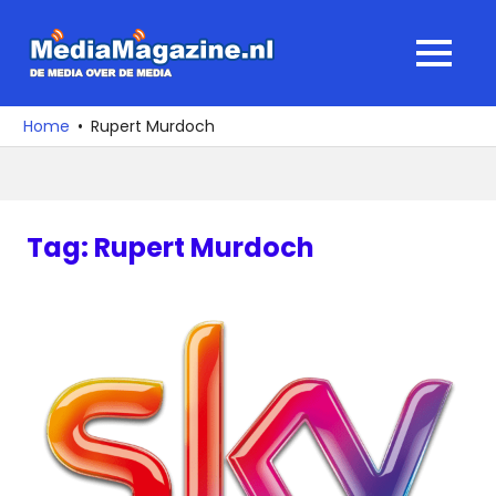
Ga
naar
MediaMagaz
MENU
de
De
inhoud
media
Home
Rupert Murdoch
over
de
media
Tag:
Rupert Murdoch