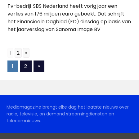
Tv-bedrijf SBS Nederland heeft vorig jaar een
verlies van 176 miljoen euro geboekt. Dat schrijft
het Financieele Dagblad (FD) dinsdag op basis van
het jaarverslag van Sanoma Image BV
1
2
»
Berichten
Volgende
1
2
»
berichten
paginering
Mediamagazine brengt elke dag het laatste nieuws over
radio, televisie, on demand streamingdiensten en
telecomnieuws.