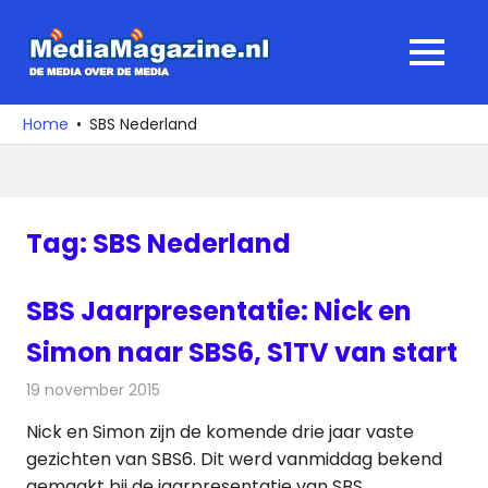
Ga
naar
MediaMagaz
MENU
de
De
inhoud
media
Home
SBS Nederland
over
de
media
Tag:
SBS Nederland
SBS Jaarpresentatie: Nick en
Simon naar SBS6, S1TV van start
19 november 2015
Redactie
Nieuws
,
Televisienieuws
Nick en Simon zijn de komende drie jaar vaste
gezichten van SBS6. Dit werd vanmiddag bekend
gemaakt bij de jaarpresentatie van SBS.