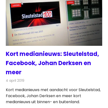
Kort medianieuws: Sleutelstad,
Facebook, Johan Derksen en
meer
4 april 2019
Redactie
Andere media over de media
Kort medianieuws met aandacht voor Sleutelstad,
Facebook, Johan Derksen en meer kort
medianieuws uit binnen- en buitenland.