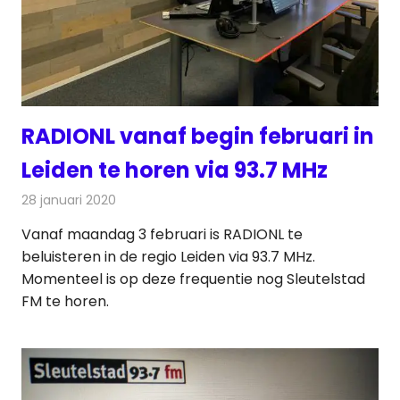
RADIONL vanaf begin februari in
Leiden te horen via 93.7 MHz
28 januari 2020
Redactie
Radionieuws
Vanaf maandag 3 februari is RADIONL te
beluisteren in de regio Leiden via 93.7 MHz.
Momenteel is op deze frequentie nog Sleutelstad
FM te horen.