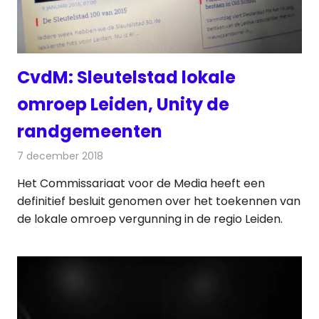
CvdM: Sleutelstad lokale
omroep Leiden, Unity de
randgemeenten
7 december 2018
Redactie
Radionieuws
Het Commissariaat voor de Media heeft een
definitief besluit genomen over het toekennen van
de lokale omroep vergunning in de regio Leiden.