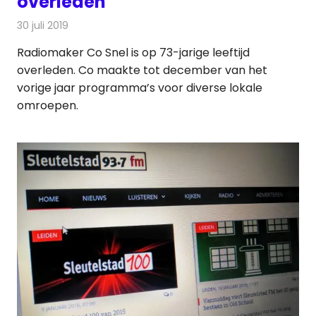
overleden
30 juli 2019
Redactie
Radionieuws
Radiomaker Co Snel is op 73-jarige leeftijd
overleden. Co maakte tot december van het
vorige jaar programma’s voor diverse lokale
omroepen.