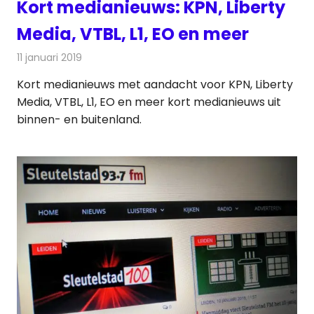
Kort medianieuws: KPN, Liberty
Media, VTBL, L1, EO en meer
11 januari 2019
Redactie
Andere media over de media
Kort medianieuws met aandacht voor KPN, Liberty
Media, VTBL, L1, EO en meer kort medianieuws uit
binnen- en buitenland.