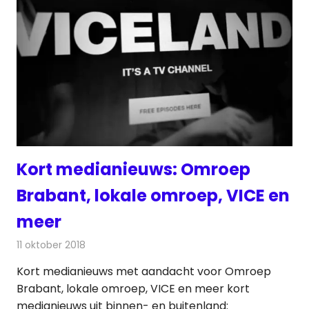
Kort medianieuws: Omroep
Brabant, lokale omroep, VICE en
meer
11 oktober 2018
Redactie
Nieuws
Kort medianieuws met aandacht voor Omroep
Brabant, lokale omroep, VICE en meer kort
medianieuws uit binnen- en buitenland: